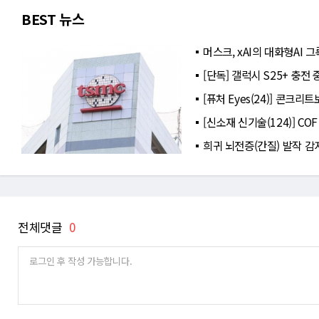
BEST 뉴스
머스크, xAI의 대화형AI
[단독] 갤럭시 S25+ 충전
[퓨처 Eyes(24)] 콘크
[신소재 신기술(124)] C
희귀 뇌전증(간질) 발작 감
전체댓글
0