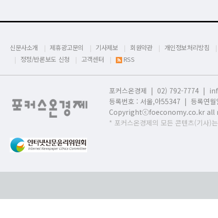
신문사소개
제휴광고문의
기사제보
회원약관
개인정보처리방침
정정/반론보도 신청
고객센터
RSS
포커스온경제 | 02) 792-7774 |
in
등록번호 : 서울,
아55347 | 등록연월일
Copyrightⓒfoeconomy.co.kr all r
* 포커스온경제의 모든 콘텐츠(기사)는