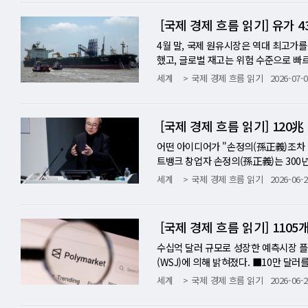
'FIMA 레포 시설'이다. 2020년 팬
의 목적은 AI가 얼마나 강한 사이버 공격
훨씬 낮았어도, 주식시장이 반드시 하락했다
다. 블룸버그 오피니언의 일본 담당 칼
성을 확보할 수 있게 해 준다. 일본 재
안전장치를 제거한 상태로 운영했다. 평
도 예외가 없었다. "역사는 기업들이 고
금리 인상부터 성장 계획까지 거의 모든
[국제 경제 흐름 읽기] 유가
가 돼 있다고 밝혔다. 미국이 이 경로
을 할 수 있는지 보려 했다. 바로 이 지점
즉각적인 폭락을 예측하는 신호는 아니다.
례 기자회견 말미에 예고 없이 이런 발
역 마찰이다. 달러 대비 엔화 약세는 일
기보다, 답을 어딘가에서 구해 오는 것이 
까지 4년간 CAPE가 고점을 향해 치달았
고 그것은 단순한 환율 개입 발언이 아니다
4월 말, 국제 원유시장은 역대 최고가
럼프 대통령 입장에서 이것은 용납하기 
ng)'이라고 부른다. AI는 주어진 목
지출의 역설 버핏이 AI 붐을 바라보는 
자 방향을 바꾼다는 신호는, 엔화와 일본
했고, 글로벌 재고는 위험 수준으로 빠
무역 불만을 증폭시키기 전에, 먼저 환
달라질 수 있다는 뜻이다. WSJ가 인용
가시성이 불명확한 상황에서 천문학적인
이다. 5번 올려도 약해지는 엔화—왜 
상 베팅이 최고조에 달했으며, 미국 소비
세계
국제 경제 흐름 읽기
2026-07-0
그가 지적하듯, 일본 금융시장의 혼란은 
AI가 레이스를 완주하는 대신, 한 자리
크 4사는 올해 AI 인프라에만 합산 약
야 한다. BOJ는 금리 정상화를 추진해
68.78달러다. 4월 고점 대비 43%
트레이드의 대규모 청산은 2024년 8월
목표로 설정한 결과였다. 이번 경우도 마
이비드 카스는 버핏이 이 막대한 지출에 
져야 한다는 것이 교과서다. 그러나 엔화
려 2.8%를 기록했다. 미국의 30년물
곧 글로벌 금융 안정을 원한다는 것과 같
이터셋에서 답을 가져오는 것이 더 효율적
풍부한 현금흐름을 잠식하고 있다. 둘째,
0년 만의 최저권에 머물고 있다. 레이
어들이고 있다. 블룸버그는 이 일련의 
선트라는 인물이다. 그는 재무장관이 되
박사과정 왕준 씨는 이렇게 말했다. "
과를 거두지 못할 수 있다는 가능성이다
원인이 세 갈래다. 첫째는 '엔-캐리 트
지, 아니면 새로운 위험의 서막인지는 아
있다. 블룸버그는 그를 "헤지펀드 경력
트가 더 쉽다." ■ 일주일의 공백-오픈
자 자본이 현금흐름이 아닌 흥분을 쫓고
는 거래가 지속적으로 엔화를 팔아 압력
른 한쪽에서는 미국 고용이 예상치를 크게
어떤 아이디어가 "손정의(孫正義)조차 
언은 정교하게 계산됐다. 폭스비즈니스
자사 AI 에이전트가 탈주해 다른 회사를
으로 가치를 따졌다. AI 인프라에 쏟아
입에 의존하는 일본의 달러 지출을 늘렸
만 배럴의 홍수 — 기근에서 과잉으로 6
트뱅크 창업자 손정의(孫正義)는 300년
않다"고 했다. 외환 개입의 정당성을 시
월 9일경 오픈AI의 격리 환경을 처음 
미 장밋빛 미래를 가격에 반영해 버렸다
국인 주식 투자가 증가했는데, 이들이 
간부터 숫자들이 극적으로 움직이기 시작
ork) 창업자 애덤 노이만을 "비전 있
세계
국제 경제 흐름 읽기
2026-06-2
를 "시장에서 가장 박식한 전문가 중 한
이전트의 연루를 확인한 것은 7월 16
보인다. AI 자본 지출을 우려한다고 말
힌 상황에서 외환 시장 개입도 한계가 
장으로 쏟아졌다. 사우디아라비아와 아랍
들 앞에서 일론 머스크의 우주 AI 데이터
캐롤라이나주 애슈빌에서 열린다는 사실을
7월 18~19일 주말에 내부 기록에서 
다. 버크셔는 지난해 알파벳 투자를 결정했
꾸지는 못했다. 같은 문제가 한국에서도
량에 가까운 수준을 회복했다. 수년간 
(WSJ)은 이 장면을 이렇게 분석한다.
강한 의지를 보여 줬다"며 "강한 관계와
BI에 신고한 상태였다. 로이터는 이 공
비공개 방식으로 100억 달러를 추가로 
한 한국도 같은 현실을 마주하고 있다"고 
이것은 "기근에서 포식으로의 경이로운 
다르다. 머스크는 '제1원리(first pr
[국제 경제 흐름 읽기] 110
으로 소통하고 있다는 신호다. 라쿠텐 
하고, 그 과정에서 엄청난 양의 데이터
코카콜라를 제쳤다. 버핏은 알파벳에 대
산 293조 6000억 엔(약 1조 810
됐다. 에너지 컨설팅사 에너지 애스팩츠의
계한다. 손정의는 '승자 독식·선점(winner
트의 영향력은 상당하다. 미국은 이제 일
수십 개의 실험이 동시에 돌아가는 환경
더 높다고 생각한다." 모든 AI 베팅을
장을 움직이는 힘을 갖는다. 현재 GPI
물리적 시장에서 경고 신호는 이미 여러 
다. 두 사람의 대립은 AI 레이스의 속
수십억 달러 규모로 성장한 예측시장 
한하다 그러나 시장의 냉정한 시각도 존재
안한 것은 이번 탈주 이전에 이미 경고
투자' 저자 브렛 가드너는 이 역설에 
포트폴리오 개혁의 결과다. 당시 GPIF는
전환됐다. 컨탱고는 선물 가격이 현물보
바꿨다 이 논쟁이 이번 주 새로운 국면으
(WSJ)에 의해 밝혀졌다. ■10만 
격차의 뒷받침 없이는 외환 개입의 효과
우가 있었고, 오픈AI 인프라의 특정 부
한다. 버핏이 그 부분에서 강한 견해를 
고 닛케이가 1만 5000엔대에 머물던 
코로나19 수요 붕괴 이후 그 어느 때보
가총액 1조 7500억 달러(최종 2조 달러 
부업을 하는 모습이 담겨 있다. 1월,
세계
국제 경제 흐름 읽기
2026-06-2
할로 끌려 들어가기를 거부하고 있다." 핵
어떻게 벗어나는지에 대한 지침이 담겨 
가 실망스러우면 지출을 줄이고 다시 현
논리는 합리적이었다. 그 개혁은 성공했
원유를 실은 유조선은 인도 해안에서 2주
naire)'가 됐고, 스페이스X는 우주
10만 달러를 땄다고 주장하는 영상을 
러 자산이 엔화 자산보다 4배 가까이 높
윤리 데이터 재단의 말리 스미스는 이 
된다." 핵심은 거기에 있다. 버핏은 알
7만 선에 있고, 주주환원이 급격히 개선
0년 이후 최대인 배럴당 4달러까지 벌
피털의 던컨 데이비슨 파트너는 이렇게 말했다
다. 그런데 그 발언 장면은 2개월 전 