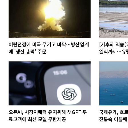
이란전쟁에 미국 무기고 바닥⋯방산업계
[기후의 역습(2
에 '생산 총력' 주문
일식까지⋯유럽 
오픈AI, 시장지배력 유지위해 챗GPT 무
국제유가, 호
료고객에 최신 모델 무한제공
진통속 이틀째