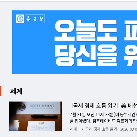
세계
[국제 경제 흐름 읽기] 美 베
7월 31일 오전 11시 33분(미 동부
를 잡아냈다. 캠프데이비드 각료회의 탁자 
0억~100억 달러 매입(To Do — Buy J
세계
국제 경제 흐름 읽기
2026-08-0
공개된 회의실에서, 재무장관이 자신의 