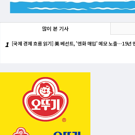
기업용 AI 시장의 심각한 신뢰 위기를 
린 '모래성'이 얼마나 취약한지 보여주
치화가 부를 외환·금융 시장의 거대한 충
있다. 한편, 구글이 AI 모델 복제에 민
때, 자산 시장은 긴 암흑기를 보냈습니다.
FOMC에서 기준금리를 연 3.5~3.7
조적 취약성을 방증한다. 실리콘밸리는 지
늘로 막을 내렸습니다. 이제 투자자들은 
반영해 인플레이션 경계감으로 선회한 조
운데 트럼프 대통령은 5월 파월 퇴임 
확실성은 최고조에 달하고 있다.
많이 본 기사
1
[국제 경제 흐름 읽기] 美 베선트, '엔화 매입' 메모 노출⋯15년