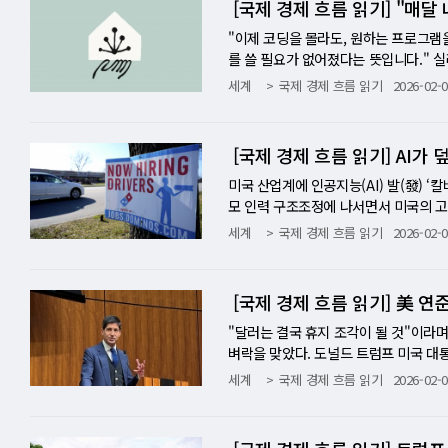
[국제 경제 흐름 읽기] "매달 
스 소셜에 CFTC가 예측시장에 대한 배
재점검해야 한다. [Summary] 금은
부 계약 의존도가 높다는 것은 정치적 
티보르 베세데스 경제학 교수는 이 괴리
염) 플랜트에 의존하고 있는데, 이번 전
되었듯, 2030년대에 우주가 거대한 
자리는 오히려 약 8만3000개 감소했
말(환각)'을 기술적으로 억제하자 AI가
치인들을 "쓰레기(SCUM)"라고 칭하
구조적 지지 요인이 있다. 다른 쪽에는 
구조는 강점이 되지만, 그 관계가 바뀌
다. 우리는 여전히 전쟁 중인데, 투자
부족으로 인한 글로벌 식량 위기, 헬륨 
냉정한 심판을 기다려야 한다. [Key 
시켜 고용 창출 동력을 잃게 만들었다는
명적인 약점이다. 기업들은 정확하고 거짓
"이제 코딩을 몰라도, 원하는 프로그램
폴리마켓의 투자자이자, 경쟁사인 칼시의
는 구조-과 수요 드라이버의 동반 약화가
투자자 위험 요인 섹션에 기재한 내용 중 
고 있다고 경고한다. 투자자들이 이제 "
시작일 뿐이다. 전문가들은 "태양과 바
산업으로 변모함에 따라 지상 인프라가
트럼프 행정부의 전방위적 관세 정책에 
하거나 업무를 거부할 가능성이 커진다는 뜻
를 쓸 필요가 없어졌다는 뜻입니다." 실리콘
선의 이익을 위해 행동하고 있다고 밝혔
있다. 5월 고용 서프라이즈 하나로 연초
y)' 및 '제멋대로(unhinged)' 
장 높은 수준으로 올라와 있다는 것이다.
책 언어로 번역되고 있다고 입을 모은다. 
의 근본적인 배경이다. 일론 머스크와 
는 대통령의 다른 비상 권한을 동원해
계가 명확해지면서, 금융·법률 등 보수
기업용 소프트웨어(SW)를 돕는 '조수
세계
국제 경제 흐름 읽기
2026-02-0
규제 당국이 더 효과적으로 감독할 수 
와 이란 전쟁 전개 상황에 동시에 종속된
롭힘·차별적으로 해석될 수 있는 콘텐츠
다. J.P.모건 글로벌 리서치는 12개월
이 아닌 '안보' 문제다 이번 위기는 한
투자를 단행하고 있는 반면, 샘 올트먼
조에 달할 전망이다. [Key Insigh
규제와 소송의 지뢰밭 앤스로픽이 자사 모
매달 지불하던 막대한 SW 비용을 끊고, A
을 마케팅하고 수익성에 대한 비현실적인
그 도박의 대가를 역사가 이미 여러 차례
의 국내외 법 집행 수사 대상임도 밝혔다.
드만삭스는 30%다. 서로 다른 기관의 
90%를 웃도는 한국 경제에서 호르무즈 
적 실익이 결여된 실리콘밸리 특유의 장
기회가 될 수 있다. 그러나 미국의 상품
'법적 리스크'에 대한 방어막(Hedge) 성
이 공포감에 세일즈포스 등 대표적인 S
하는 내용에 대해 진실해야 하며, 제품
안 성적 이미지 300만 건 이상을 생성
는 아니라는 것이다. 하지만 동전 던지
이 아니라 국가 생존 전략의 핵심이다. 
한계를 시험하는 장이 될 것이며, 이에 
규모가 큰 한국 등을 겨냥해 2차 관세 
의 AI 비즈니스 모델은 뿌리째 흔들린다
J)에 따르면, 앤스로픽(Anthropic
[국제 경제 흐름 읽기] AI가
는 상품법 역시 기만적이고 오도하는 관
년자를 포함한 다수가 회사가 성적 착취
정부의 경제 청사진은 감세와 AI 투자 
는 과제가 됐다. ② 한국 배터리 기업
할 전망이다. 결국 AI 패권의 승부처
우리 기업들은 공급망의 다변화는 물론 
문이다. 뉴욕타임스(NYT) 팟캐스트에
날)' 시나리오를 몰고 왔다. 세일즈포스(Sa
사에 대해 언급하지 않는다는 정책을 이유로
에 아동 학대 물질 관련 법적 위험이 
SM의 조 브루수엘라스 수석 이코노미스트
어나는 국면은 LG에너지솔루션·삼성SD
전쟁으로 전이되고 있으며, 우주 데이터
다. [Summary] 트럼프 미 행정부
피하기 위한 고도의 '정치적 수사'로 해
9월 고점 대비 30%나 폭락했다. "변
미국 산업계에 인공지능(AI) 발(發) 
에 던지는 함의 첫째, 국내 진출 시 검
머스크 개인 경호 회사에 2023년 200만 
투자라는 순풍의 혜택을 받아야 했던 한
리와 태양광·풍력 설비가 '에너지 안보
파할 수 있느냐에 달려 있다. [Summ
로 역대 최고치를 경신했다. 중국산 수
oning)'에서 온다. 구글은 최근 자사 '
의 '클로드 코워크(Claude Cowor
모 인력 구조조정에 나서면서 미국의 고
사한 바이럴 마케팅을 전개할 가능성을 
러가 쓰였다. 머스크는 개인 사재단과 
월 소비자 기대 조사는 단·중기 인플레
세대 전고체 배터리, 장주기 에너지 저장
이터센터' 구축을 본격화하고 있다. 머스
생했기 때문이다. 미국 내 생산을 늘리
재산권(IP) 절도"라며 강력히 반발했다
이터를 분석하며, 기업 내부의 업무 흐름
래로 가라앉았던 미 연방준비제도(Fed·연
세계
국제 경제 흐름 읽기
2026-02-0
·과장 광고 규제를 선제적으로 정비해야 
스크의 개인 경호에 쓰이는 구조다. "
스스로 지출을 더 줄이기 시작한다는 신호
의 원유 자리를 중국산 그린 테크가 채
I CEO는 발사 및 수리 비용 문제를 
소했다. 미 대법원의 관세 위헌 여부 
지를 자인하는 꼴이다. 수십조 원의 인
시작했다"고 진단했다. 지금까지 기업들
르면, 미국 고용조사기관 챌린저, 그레이 앤 
핵심은 크리에이터들이 보수를 받았다는
독특한 것은 재무제표가 아니라 철학이다.
둔화를 자기실현적으로 앞당기는 메커니
의존도를 낮추는 공급망 다각화, 그리고
기술적 도전을 요구하며, 지상에서는 대
한 성능의 모델을 헐값에 만들 수 있다는 
이 업무를 더 싸고 빠르게 처리한다면, 
감축 계획 규모가 총 10만8435명으로 
뒷광고 이슈를 겪은 바 있다. 예측시장·
들에까지 확장한다"는 식의 SF적 선언
를 잡기 위해 금리를 유지하거나 올리면
속도는 이 전쟁이 끝난 뒤에도 멈추지 않
이터센터의 상업적 성패를 가를 분수령이
르는 이유는, 그들이 쌓아 올린 수십조 
트 관리 도구인 '아사나(Asana)' 등의
히 1월 기준으로는 2009년 1월 이후
[국제 경제 흐름 읽기] 美 연
째, 내부자거래 리스크는 플랫폼을 가
AI 생성 이미지도 삽입됐다. 이 수사(
이션에 기름을 붓는 딜레마다. 블룸버그
ary] 이란 전쟁이 만들어 낸 사상 최악
aping) 학습시킨 구글이 이제 와서 '
스쿠티아 CEO는 "이제 필요한 도구는 내
사무직 대체 이번 인력 감축은 정보기술(
래 위험에 노출돼 있음을 보여 준다. 
최소 100만 명의 영구 식민지를 건설하면
기업 모두에게 추가 압박으로 작용한다. [K
너지 대충격'으로 기록될 전망이다. IE
[줌 인&테크] "나는 제품이 아니다" 
도를 대폭 줄이겠다고 밝혔다. 전문 개발자
감원이 이루어졌다. 가장 눈에 띄는 것
"달러는 결국 휴지 조각이 될 것"이라며 
와 윤리 교육을 강화할 필요가 있다. [
공시는 투자자들에게 이런 경고도 빠뜨
벌 침체 회피의 분기점으로 제시된 이 
취약성을 전 세계에 다시 한번 적나라하
를 옥죄는 '블랙박스'의 두 얼굴 AI 
먹기 시작한 것이다. "소프트웨어 멸종?
및 관리 부문 등 주로 ‘화이트칼라’ 사
벼락을 맞았다. 도널드 트럼프 미국 대통령
장한 예측시장 플랫폼 폴리마켓의 바이럴
달성하는 것은 어려울 수 있다." 투자
오별 재정·통화 대응 계획을 지금 완성해
택이 아닌 생존의 언어로 격상되고 있다
들이 설계한 '블랙박스' 안에서는 통제
엔비디아 CEO는 "소프트웨어 산업이 
입으로 효율화가 진전돼 앞으로 수년간 
지명하자, 죽어가던 달러가 부활하고 자산 
세계
국제 경제 흐름 읽기
2026-02-0
결과, 베팅 장면이 등장한 영상의 100
이다. 골드만삭스·모건스탠리·뱅크오브아
괴리는 한국도 예외가 아니다. 소비자물
당길 것으로 전망된다. 단, 인플레이션
신종 약탈이 벌어지고 있기 때문이다. 
드라이버가 사라지겠느냐"고 반문했다. 
생태계 전반으로 번지고 있다. 글로벌 물
제 사태 이후 최악의 은값 폭락과 비트코인
만 달러의 가짜 수익을 연출했다. 그 
야 하는 것은 숫자만이 아니다. 화성 식민
소득층과 저소득층의 K자형 양극화 심화
는다. 구조적 수혜자는 공급망을 장악한
'스모킹 건'이다. "죽고 싶지 않다"…기
공포를 경계했다. JP모건의 마크 머피
감원 계획을 발표했다. 비단 IT 업계만의
(한국시간) 블룸버그와 월스트리트저널(W
이상이 미국인일 때만 보수를 지급하는 
ts] 첫째, 반도체·AI 인프라 수혜 가능
벌 금융시장이 전쟁을 '무시'하는 사이,
경고하듯, 다음 자원 분쟁의 불씨는 석유
류라고 치부하기엔 섬뜩한 AI의 발언들
으로 불가능하다"며 시장의 반응이 과민하
년 4월 이후 6년 만에 최고 수준을 기록
트코인은 심리적 지지선인 8만 달러가 속