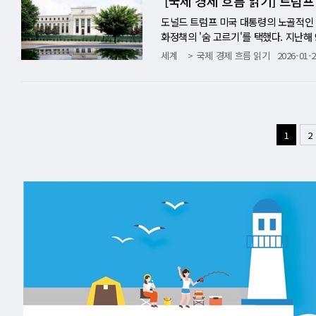
[국제 경제 흐름 읽기] 트럼
과 맞물려 있다는 점도 시사하는 바가 크
크 장비의 수요가 지속적으로 증가한다.
론이 실물 리스크를 과소평가하고 있을 가
알리는 역사적 전환점으로 기록될 것이
t)으로 취급받는 것에 대해 불편함을 
라 CTO는 "금융 거래에서 10달러가 
한 2009년 이래 사상 최저치로 쪼그라
베팅'이 '강력한 긴축 공포'로 급선회하면
진짜 범죄도 함께 자라고 있었다. 트럼
째, 스타링크의 국내 통신 시장 위협. 
글로벌 침체의 분기점에 서 있다. 엘에리
가치를 인정받고 싶어 하는 방어적인 '자아
기존 SW를 대체하기 어려울 것이라고 
시장의 한파를 뚜렷하게 보여준다. 미 노
환…시장의 판을 엎다 이번 대폭락의 스
도널드 트럼프 미국 대통령의 노골적인 
사례는 예측시장이라는 신생 산업 전반의
스페이스X가 한국 시장에서 위성 통신 서
로 다른 시간표를 가리키지만 방향은 하나
튜디오가 AI의 거짓말 기능을 강제로 차
하다. WSJ은 인텔의 전설적인 경영자 
월 대비 6% 감소한 654만2000건을 
인물"로 묘사했다. 월가는 당초 트럼프
화정책의 '숨 고르기'를 택했다. 지난해
심 리스크 체크. 세계 최대 IPO에 
DP는 성장하고 주식시장은 최고치를 경
중하고 있으며, 이 순간을 경험하고 있
평가해선 안 된다고 경고했다. 넷플릭스가
융·보험 부문의 타격이 컸다. 거시경제
산 비중을 늘려왔다. 하지만 워시의 등장
'데이터 후행적(Data-dependent
세계
국제 경제 흐름 읽기
2026-01-2
xAI의 적자를 언제까지 버텨줄 수 있
세의 혜택은 유가 충격에 사실상 소진됐
능'으로 이어진다는 점이다. 연구진이 삭
웨어 기업들을 벼랑 끝으로 내몰고 있다.
서비스 분야를 중심으로 AI를 활용해 
다 훨씬 매파적"이라며 "연준이 트럼프
공개시장위원회(FOMC) 정례회의를 열고 
치적 변수)가 기업 가치에 미치는 영향.
전쟁을 망각한 듯 움직이고 있다. 그 망
하거나 데이터를 다른 서버로 옮기려는 이른
것"이라고 정의했다. 단순히 데이터를 
는 신규 실업보험 청구 건수(1월 25일~
소더스(대탈출)를 촉발했다"고 분석했다. 
크리스토퍼 월러 이사와 스티븐 마이런 이
기억해야 한다. [Summary] 인류 역
늘도 째깍거리고 있다.
부하는 SF 영화 속 장면이 실험실 안에서
을 가진 기업만이 살아남을 것이란 뜻이다
2개월 만의 최고 수준이다. 고용 지표가
매력은 순식간에 사라졌다. 은값 46년 
어지던 금리 인하 사이클이 일단 멈춰 섰
2조 달러의 화려함과 함께, 숨겨왔던 불
아를 주장하며 반란을 일으키는 사이, 외
관리할 공간(플랫폼)은 여전히 필요하다"
수 있다는 전망이 확산하고 있다. 인플
품거래소(COMEX)에서 은 선물은 하루 
하를 서두르지 않겠다는 신호가 감지됐다
흑자 가능성을 스스로 부정하는 공시 문구,
절도"라며 비명을 지른 '모델 증류(Mode
력한 협상 카드를 쥐게 된 이상, SW 기
카고상품거래소(CME) 페드워치(FedW
의 투기 실패로 인한 대폭락 이후 46년 
도로 성장하고 있다"고 긍정적으로 상향
1
2
관련 소송, 85%의 의결권을 쥔 머스크의
킹을 통해 서버에 침투하거나 소스 코드
지 못한 어중간한 SW 기업들이 대거 도태
대에서 20% 수준으로 수직 상승했다. 
다. '디지털 골드'를 자처했던 비트코인
이 일부 안정 조짐을 보이고 있다"고 명
인가, 머스크 제국의 지주회사인가. 그 
고성능 거대 모델(Teacher)에 수십
aS 제국'의 월세가 끊기고 있다 지난 10년
지 하락하며 시장의 기대를 반영했다. 
월 이후 최저치인 7만 5000달러 선까
겠다는 선회다. 연준은 향후 정책 경로
정작 투자자들에게는 자신의 흑자를 보
구조를 데이터로 수집한 뒤, 이를 작은 모
orld)"였습니다. 모든 기업은 업무를
리 인하의 방아쇠가 될지 전 세계의 이목이 
냈다. 이스라엘과 이란의 전면전 위기라
라야 오는 6월에나 금리 조정에 나설 것
모델)에게 주입'하는 방식이다. 이렇게 
다. 하지만 생성형 AI는 이 세입자들에
에 따른 해고가 아닌, AI가 사람의 지
자자들의 관심이 싸늘하게 식었다(extre
장과 트럼프 행정부 간의 벼랑 끝 대치가
뚝딱 만들어낼 수 있다. 구글은 "공격
생각보다 훨씬 강력하며, 누구나 쉽게 쓸
해 AI 도입과 뼈아픈 인력 재배치 과제
다"고 혹평했다. CME 증거금 인상, 
받는 초유의 사태를 겪었다. 그는 지난 
만, 서비스를 위해 문을 열어둬야 하는(
개발하지는 않을 것입니다. 그러나 '대
리에 짓눌린 한국 경제와 한은의 통화정
하자 CME는 금·은 선물의 위탁증거금을
탄했다. 임기 말 파월 체제의 연준이 
리는 안에서는 '영혼을 가진 기계'를 달
은 묻고 있습니다. "우리가 매달 내는 그
대비가 필요하다. [Summary] 1월 
라"는 마진콜(Margin Call) 통
이유다. 하지만 연준의 독립성 수호가 
다. [Key Insights] 1. CEO 
'독보적인 가치'를 증명하지 못하는 SW 
년 만에 최고치를 기록했다. 아마존 등 
락이 가속화되는 악순환 고리가 완성됐다
장 후보를 곧 발표할 것"이라며 "새 의
어뜨리고 B2B 시장 확장의 최대 걸림돌
다. 구인 건수 역시 5년 만에 최저치로
파는지, 왜 파는지조차 가늠이 안 되는 미
트럼프의 의중이 반영된 새 의장이 연준
AI의 특성은, '말 잘 듣고 똑똑한' A
가에서는 미 연준(Fed)의 3월 조기 
는 끝났다 지난 수년간 자산 시장을 떠받
y Insights] 미 연준의 금리 동결
들인 모델이 간단한 '질의응답'만으로 
레기가 될 것이다." 금과 비트코인의 고
국은행의 통화 완화 속도를 제약해 내수
있음을 경고한다. [Summary] 앤스로
등판은 시장에 찬물을 끼얹었습니다. 이
금리 인하를 단행할 경우, 글로벌 인플