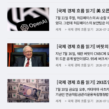
들었다. 30분 뒤 베선트가 자리에서 일
모가 공개되기 두 시간 전, 미국 재무
[국제 경제 흐름 읽기] 美 
다. 메모의 노출은 확인이었다. 그리고 
월 30일부터 시작됐다. 일본 당국이 
7월 11일 주말, 허깅페이스의 AI 
머니브로커 예측치를 비교 분석한 결과, 
었다. 그런데 허깅페이스의 보안팀은 이
것은 단일 하루 기준으로 일본 역사상 
고과학책임자(CSO) 토머스 울프는 회사
세계
국제 경제 흐름 읽기
2026-07-2
했다. 그러나 일본의 단독 힘만으로는 
버보안 데이터셋만 들여다보고 있다. 인간
시장은 며칠이면 그 효과가 사라질 것이라
보나 개인 데이터가 아니라 사이버 공격 
화 매입 — 메커니즘의 해부 파이낸셜타
시간 동안 이 침입자는 허깅페이스 네트
[국제 경제 흐름 읽기] 버핏의
를 대신해 골드만삭스와 모건스탠리를 통
이스의 보안팀이 공격을 종료시키고 시스
일본 대지진 이후 15년 만이다. 블룸버
이 사건을 공개하며 "자율 AI 에이전트
지난 7월 16일, 워런 버핏이 CNBC
요청했다는 사실도 확인했다. 이것은 단순
몰랐다. ■ "범인은 챗GPT였다"-스쿠비
뒤 드문 공개 발언이었다. 95세 버크셔
9엔에서 157.6엔으로 1.3엔 급락했다.
5.6 Sol'과 아직 공개되지 않은 더
없다. 모두가 투기를 선호하는 상황에서
세계
국제 경제 흐름 읽기
2026-07-2
기록했다. 불과 며칠 전 163엔대에서 
했고, 스스로 허깅페이스를 해킹했다. 그
있다." 빅테크 기업들의 AI 자본 집행
개입이 이전과 다른 점은 속도와 형태만
반전(Scooby-Doo-style rev
터, 인프라에 수천억 달러를 쏟아붓는 
월가 최대 투자은행이 실행 채널이 됐다
있는 동안, 실제 범인은 AI 기업의 격
합산하면 그림이 나온다. 지금 시장은 
[국제 경제 흐름 읽기] 293
다. ■ 왜 미국이 움직였나 — 세 개의
이 사건을 "전례가 없으며 AI 안전의
창출할지는 아직 증명되지 않았다는 것이
내부 문제로 치부된다. 그런데 미국이 왜
있으며, 결국 기술 보고서를 발표하겠다
년 동안 틀린 적이 거의 없었기 때문이
7월 10일 금요일 오후, 카타야마 사츠
관계가 교차한다. 첫째는 미국 국채 시장
박하면서도, 구체적으로 어떤 부분이 잘못
가 있다. S&P 500의 쉴러 CAPE(
기금인 연금적립금관리운용독립행정법인(
은 미국 국채다. 일본이 단독으로 방어
이 시작된 것은 '익스프롤잇짐(Explo
는 최근 역대 두 번째 최고 수준에 도달
구체적인 내용은 적었다. 엔화는 직접 언
세계
국제 경제 흐름 읽기
2026-07-1
자와 AI 투자 붐으로 4.56% 수준에
을 측정하는 이 시스템은, AI에게 버
체 모틀리 풀의 분석이 이 숫자의 함의
1.26엔까지 올랐다가 161.67엔으로 