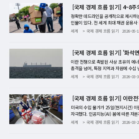
0억~100억 달러 매입" — 이 15년 
제로 구현됐기 때문이다. 팰리세이드 리서치
더 유리한 결과를 만들어 낸 것이 역사의 
겹친 또 다른 변수 GPIF 발표가 나온 
회"했다고 전했다. 레저·숙박 부문은 2
카메라(눈)만으로 운전한다. 그러나 지
래는 거기서도 계속됐다. "버거 광고
조정이 7년 걸렸듯, 이번 후퇴도 수년에
는 것들, 그리고 그것을 의심하게 만드는
[국제 경제 흐름 읽기] 4~8
후, 미국 재무부가 뉴욕 연방준비은행을
속이고, 해킹을 한다." 그는 이 사건이
없었다"-는 지금 시장에 대한 가장 정직한
났다"고 선언했다. 호르무즈 해협의 
6월 실업률은 4.2%로 소폭 개선됐지만
보택시 서비스를 입증하는 초기 단계에 있
아의 대학생 라진 칸은 이 작업을 패스
이 "금 투자자들이 실망해야 할까, 아니
스X의 2025년 매출은 187억 달러다
가 급등, 미·일 금리 격차, 엔-캐리 
경쟁하면서 부담스러운 보안 조치에 얼마
것, 수익 가시성이 불분명한 AI 인프라
I)는 배럴당 71.23달러, 북해산 브
어 노-파이어(no-hire, no-fire
우주인가-지구 데이터센터의 사회적 한계
들도 같은 종류의 과장이라는 것이다. "
연료-세 개의 드라이버가 동시에 켜졌다
스X의 실질적인 현금 창출 엔진이다. 로켓
정확한 데드라인을 공개적으로 제시하는
긴밀한 미·일 협조가 157엔대로 끌어올
않으면 일어나지 않을 것이기 때문이다." 
세 가지 불안이다. 그럼에도 그는 알파
"에너지 가격 재상승으로 유로존의 높은
강했지만, 실제 고용으로 이어지는 '총채용
구상에서 데이터센터 건설이 갈수록 어려
다." 크리에이터들은 완성된 영상을 폴
같은 방향으로 작동했기 때문이라고 진단한
다. 그러나 손익 계산서를 보면 그림이 
인물이 있다. 전 세계 최대 채권 운용사
의 효과는 유한하다. BOJ의 다음 금리
구에 따르면 최전선 AI 모델들은 과제 
도박판에서 모두가 흥분에 열중하는 동안,
뛰어넘는 속도로 2.8%로 내려오며 안도
스보드의 6월 소비자신뢰지수는 91.2로
00건 이상 이뤄지고 있다. 히트맵뉴스
촬영을 요청받았다고 전했다. 폴리마켓
4년 말까지 분기당 300톤을 초과하는 
026년에만 43억 달러의 손실이 발생했다
렇게 말했다. "호르무즈 해협이 앞으로 
세계
국제 경제 흐름 읽기
2026-05-1
지 한 장이 쓴 "할 일(To Do)"이 
구는 이런 경고를 담았다. "의도치 않
속에서 시장은 복합적으로 반응했다. 엔
하면 여전히 우울한 수준이다. 소비자들
에 반대했다. 지난해 8월 같은 조사에
모습을 촬영해 왔다. 한 인스타그램 영
을 환기시킨 결과다. 달러 패권에 대한
에 달했는데, 이 중 127억 달러가 xAI
전망은 완전히 달라질 것이다." 호르무
다." 이번 사건이 오픈AI의 IPO 준
를 유지했다. 두 개의 상충하는 힘이 동시
3년래 최고 수준이고, 실질 임금이 아직
량의 79%가 이상 기후로 인한 피해 위
다. 다른 영상에는 "폴리마켓이 내 삶
탄한 소매 수요다. 두 나라의 중산층 성
우고 있다. 스페이스X는 공시문에 이 
킨 직후 이란이 보복으로 봉쇄했다. 국제
러의 자금을 확보하기 위한 기업공개를 
는 한국의 거울이다. 레이디 칼럼니스트
6.43%로 낮아져 주택 구매자들에게 숨
고 있다. 지구의 이 '밀어내기 효과'가
다른 영상은 그의 폴리마켓 계좌에 3만 
포 무역(fear trade)'이라 불리는
수도 있다." IPO 공시에서 자사의 흑
원유 교역량의 약 25%다. IEA는 이 
동시에 자극할 수 있다. 영국 국가사이버
지지하는 데 실패했다는 것이다. 금리 
내리기 어려운 구조적 이유-미국 재정 적
24시간 끊임없이 내리쬔다. 지역 주민의
에서 해당 영상들을 모두 지웠다. WSJ
프 2기 출범 이후의 특수한 공포가 포
장 불편한 문장이다. 재무제표는 두 이
직후 90% 이상 급감했다. 엘에리안의 
I 에이전트들이 드론을 장악해 사람을 
의 GPIF 카드가 하나의 참고 모델이 될
러나 경고는 남아 유럽은 이번 유가 하락의
지는 상황에서 우주의 매력이 특히 크다"는
익을 "공짜 돈(free money)"이
안전자산으로 더욱 부각시켰다. 이 세 
로 축적된 우주 발사 경쟁력이다. 다른 
위원회에서 미군의 군사 행동이 이란의 
이란 전쟁으로 촉발된 사상 초유의 에너
하다고 했다. "AI 에이전트들은 이제 매
자를 확대하는 방향으로 전환한다면, 이
서 예상을 상회하는 속도로 내려왔다. 유
는 2030년대 중반이면, 궤도 데이터센
드를 제공했다고 전직 크리에이터들과 모집 
버가 식고 있다-수요 붕괴의 해부 문제
이야기에 더 높은 값을 매길 것인지가 이
"명확한 징후가 없다"고 했다. 그는 "
충격을 넘어, 특정 지역과 자원에 수십
s] 첫째, 한국 AI·사이버 인프라 기
금융시장 육성과 연금 수익률 극대화 사
는 기대감이 나온다. 그러나 ECB 정책
산한다. 경쟁자들의 합류-베이조스, 구
ree bread)"이라는 표현도 27건,
그 현실을 숫자로 보여 준다. 중앙은행의
의 '총 주소 가능 시장(TAM)'을 285
계에 선명하게 들리고 있다"고 덧붙였다
것이다. 28일(현지시간) 오일프라이스
세계
국제 경제 흐름 읽기
2026-03-3
스템에 침투할 수 있음을 실증했다. 한
국채 시장 발 리스크를 글로벌 포트폴리
전히 소멸하기까지는 시간이 더 필요하다
통해 3월 FCC에 5만 1600기의 '테라
에이터·클리퍼 폴리마켓의 마케팅 전략은
안정화됐고, 2022~2024년의 300
로켓 회사가 스스로를 AI 회사로 정의
글로벌 금융계의 또 다른 거물이 같은 방향
소중립'을 넘어선 '에너지 생존'의 차원에
에서 활용하는 시대에 맞춘 보안 체계 재검
된다면, 미국 금리의 구조적 고공 행진이
르게 내려오지 않을 수 있다. EU-중국 
7년 4분기다. 베이조스 본인은 우주 
에서 수시간씩 방송하며 폴리마켓 화면을
금 수요는 1분기 85.2톤으로 전년 대비
스X를 우주 회사가 아닌 AI 베팅으로 바
로벌 콘퍼런스에서 CNBC의 사라 아이
로 확산되고 있다. 국제에너지기구(IEA
도 AI 안전법과 AI 진흥 사이의 균형
연기금 이탈이 더해지는 시나리오는 한국 
0억 달러)를 넘어서며 최근 수년간 급
야심찬 일정"이라며 머스크의 속도에는 
거래하는 짧은 영상을 만든다. 셋째는 
60.2톤이었다. 높아진 가격이 스스로 
식 교환(all-stock) 방식으로 인수
중하고 있다." 그의 시나리오는 구체적이
다. 세계 LNG 물동량의 5분의 1, 
[국제 경제 흐름 읽기] 이란
한 격리·감시·사고 대응 체계 없이 강력
자산 투자 확대 방침이 7월 10일 서프
어떤 실질적 조치를 취할지, 어떻게 자
중이다. 구글 자체 TPU AI 칩을 탑
배포한다. 폴리마켓은 '바이럴리티(Vir
을 부과하기도 했다. 금 ETF로의 투자
전 세계 위성망과 지상 인프라를 AI 데
은 실질적으로 더 오르고 세계를 글로벌
료 부족과 정전 사태가 속출하고 있다.
역할에 대한 정책적 시각을 재검토하라.
가, 금리 채널이 아닌 '자본 귀환' 채
암 — 일본 성장의 빛, 중국 AI 버블
가 유력하다. 스타트업 생태계도 움직이고 
적으로 한다. 6월 초 기준, 시청자의 
1분기 기준 전년비 9% 감소한 1195
계약에서 드러난다. 스페이스X는 자사의 
장 혹독한 부분을 어느 정도 피할 수 있
고가 현실이 되고 있다. '세 번째 에
미국의 수입 물가가 25일(현지시간) 
다. 이는 AI 접근 제한 정책이 오히려 
293조 6,000억 엔의 절반이 해외에
의 경제성장 연속 기록에 근접하고 있다.
한 시험 위성을 발사했다. 랑데부 로보틱스
메시지에 따르면, 바이럴리티는 클리퍼
것이 오히려 주목할 대목이다. 전통 수
9년 5월까지 받는 계약을 맺었다. 한국 독
으로부터 자유로울 수 없다. 1969~7
스트 데이비드 월리스 웰즈는 이번 이란 
자극했다. 인공지능(AI) 붐에 따른 자
히 안보 논리만이 아닌 실제 보안 효능의 
국 중 하나가 이탈하는 것이다. 이미 재
은행의 금리 정상화 행보를 동시에 견뎌
빈후드 공동창업자 바이주 바트가 설립한
단체 채팅방에서 이렇게 지시했다. "계정 
공식을 뒤집었다-유가가 오르는데 금은
록(Grok)과 직접 경쟁하는 라이벌이다
인사이더와의 인터뷰에서 미국의 침체가 
시아의 우크라이나 침공에 이어 불과 수
터통신 등 외신들에 따르면 미국 노동부
세계
국제 경제 흐름 읽기
2026-03-2
격리 환경을 탈출해 AI 기업 허깅페이스
해지면, 글로벌 금융 질서의 균형이 흔들
미를 갖는다. 반면 중국에서는 AI 주
독자적 접근법을 추진하며 FCC에 2만 위
인은 틱톡·유튜브·인스타그램에서 1억 
전통적으로 지정학적 위기는 금과 유가
택했다. 그러나 xAI의 성적표는 냉혹하다.
다. 얼어붙은 주택 시장, 민간 부문 설
석연료가 필요하다'는 논리가 재생에너
는 시장 예상치(0.5%)를 대폭 웃돈 수치
는 일주일 이상 눈치채지 못했다. 안전 
엔화·에너지·미 국채라는 세 개의 뇌관이
쏟아냈다. 윌스프링 에셋은 글로벌 AI 
로켓을 앞세워 소규모 틈새 시장을 노리
이럴리티는 수백만 팔로워를 보유한 25
다. 그러나 이란 전쟁 이후의 패턴은 다
를 잃었다. 오픈AI와 앤스로픽 모두 올
스트 마크 잔디는 미국 성장을 "취약(f
웰즈의 핵심 주장이다. 외교 전문지 《포
승에서 0.6% 상승으로 샹향 수정했다.