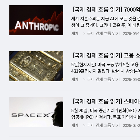
으로 인한 유가 상승이 에너지를 전량 
만 통제 방법을 몰랐다는 건가. 둘 다 
라도 살아남아 현금을 창출하는 사업 구조
지만, 레이디의 분석처럼 이는 30년간 
재개방이지만, 그것을 위기로 증폭시키는
그것이 이 회사의 가장 큰 장기 플레이다
조사에 따르면, 마키하라가 1월부터 5월
[국제 경제 흐름 읽기] 700
팔리는 구조적 압력이 겹쳐 있다. BOJ는
건에는 지정학적으로도 흥미로운 반전이 있
결과를 내더라도 이 사업들은 계속 돈을 번
격차도 좁혀졌다. 엔화 표시 수익을 내
다. "호르무즈를 빠져나오는 원유는 갈 
되지 않으면 2조 달러 밸류에이션을 정당
었다. 실제 폴리마켓 사이트에서는 1월에 
에다 총재는 향후 회의에서 인상 가능성
오프스(Opus) 모델을 동원했다. 그
달러의 의미-기다리는 자의 전략 버크셔가
이다. 이것이 카타야마 재무장관이 발표
500만 배럴가량 줄이며 글로벌 수급 
리 영상에서 이 계획의 윤곽을 상세히 밝혔
0%가 가짜 WSJ는 폴리마켓의 마케팅
세계 자본주의는 지금 AI에 모든 것을 걸
리 격차가 좁혀지지 않는 한 한시적일 
작동했기 때문이다. 결국 허깅페이스가 공격
간 시장에서 싸게 살 수 있는 것을 찾지
션 경제로 전환한 일본이 국내 성장의 
분석팀은 "중국 바이어들이 눈에 띄게 
레이저 링크로 연결해 '랙 단위의 연산(r
5개를 전수 분석했다. 결과는 충격적이다
생이 그 증거다. 그러나 같은 주, 이 
는 그럼에도 불구하고 시장 역학이 바뀌
제약이 덜한 오픈소스 모델이 미국 최고 
르게 오른 주식시장에서 수익을 충분히 
—최대 채권국의 이탈 그러나 GPIF가
심화시킬 뿐"이라고 썼다. 중국 정유사들
음 세대 스타링크 V3 위성 개발 과정에
모였다. 그 모든 베팅이 진짜가 아니었
다. 잭 클락의 표현대로, 산업은 가속페
세계
국제 경제 흐름 읽기
2026-06-1
워졌다. 추가 개입이 있다면 달러·엔은 1
픈AI와 앤스로픽 등이 중국산 오픈소스 
사적으로 버핏의 대규모 현금 보유는 언제
격이다. 일본은 미국 국채의 최대 외국인
이 그 방증이다. 그렇다고 비관만은 아니
미 하는 일에 비하면 그렇게 어려운 문제
된 영상이나 가짜 헤드라인을 보며 '승리
술이 아니라 구조다.
의 또 다른 변수는 일본 정부 자체의 
는 것이다. 오픈소스 모델이 보안 대응에
은 조건으로 수십억 달러를 투자했다. 2
핵심 조건 중 하나였다. 미국은 마음껏 
생산량 자체는 아직 전쟁 전 대비 28%
성으로 구성될 컨스텔레이션 구축 계획을 
다. 그러나 그 베팅들이 실제로 이뤄졌다
부는 사실 달러당 150엔 안팎의 적당한
한" 논리를 흔든다. ■ 경고인가, 마
다음 큰 기회를 위한 장전된 총이다. 버
분석은 이 구조의 균열을 정확히 짚는다.
가 더 떨어지면 중국 정유사들이 기회 매
정의의 회의론은 단순한 직감이 아니다.
의 흔적이 발견된 영상은 2025년 6월
[국제 경제 흐름 읽기] 고용
으로 부풀리고, 외국인 직접투자를 유치하
게 엇갈리는 두 가지 해석이 충돌했다. 
의 투자 역사가 말해 준다. 두려움이 시
기로 귀결될 수 있다." 만약 GPIF가
"이란 원유는 제재 유예에도 불구하고 팔
우 7%에 불과하다는 점을 지적했다. 나
자회견에서 "좋은 오후입니다(good af
만족하고 추가 개입을 자제할 것인지, 
체가 심각하다. 기업들이 서로 가장 빠
장의 '도박화' 현상은 여러 지표에서 관
작용한다. 이미 재정 적자·AI 투자 붐
이 돌아와야 한다-하지만 우리는 바닥에
영 비용의 7%를 줄이는 것이 전부라면
테스토스테론 테스트"라고 표현했다. 
5일(현지시간) 미국 노동부가 5월 고용
기에 공동 정책 발표를 할 수 있다고 보
는지 근본적인 의문이 제기된다. 필러 시큐
추세로 꼽은 이 현상은, 단기 수익을 
물 4.56%, 30년물 5.18% 최근 
즈 재개방은 OPEC+에도 전략적 숙제를
수리와 업그레이드는 지구와 비교가 되지 
가짜 폴리마켓 이 가짜 영상들이 그럴듯
4319달러까지 밀렸다. 반년 치 상승분이
도 중요하다. 일본 재무성과 BOJ는 별
경계가 되지 않는다"고 지적했다. 케이
같은 맥락이다. AI 주식의 가격이 실적
석팀은 이렇게 평가했다. "의미 있는 
지금은 그 우회 경로와 정상 경로가 동시에
다. 손정의에게 10년은 용납할 수 없는 
들을 구축한 뒤, 크리에이터들에게 그 
최고가인 5594.82달러를 찍은 이후 
세계
국제 경제 흐름 읽기
2026-06-0
조 엔을 쏟아부어 엔화를 방어하더라도, 
그것을 안전하게 통제할 능력이 없다. 
님(Mr. Market)'의 감정 기복이 
여러 경로 중 하나가 될 것이다." 정확히
정학 분석 총괄 호르헤 레온은 이 구조적
일이 일어날지 모르는 상황에서 기다리기보
로부터 보수를 받는다는 사실을 숨기도록 
지고, 금리 인상은 이자를 지급하지 않
상 결정에 엔화의 중기 방향이 달려 있다는 
니다." 다른 하나는 홍보 전략이라는 해
털은 결국 중요해진다. 설령 오랜 기간 
본 정부의 딜레마—약한 엔화가 나쁘지만
가하는 단계가 오면, 진짜 도전이 시작
다"고 말했다. 소프트뱅크 주주총회에서 그
밀번호 보호 사이트의 URL은 '폴리마켓닷컴
하락이 단순한 금리 반응 그 이상의 의
엔화 약세의 근본 원인인 미·일 금리 
업계 주목도를 극대화하기 위한 계산된 
금흐름의 현실과 만나는 순간이 올 것이다. [
른 점이 있다. 먼저 GPIF는 보건복지
하느냐다." 모건스탠리와 골드만삭스는 
반도체 자회사 ARM, 글로벌 데이터센
진짜 폴리마켓 URL과 구별이 거의 불
그리고 20년에 걸친 금 가격의 역사적 
[국제 경제 흐름 읽기] 스페이
약세 압력은 지속된다. 한국 외환당국도 
각국 정부의 경보를 울린 이후, 사이버 
기술 자체를 부정하지 않았다. 그가 경
과정을 거쳤다. 더 중요한 것은 일본 
나서지 않는다면, 저유가 기조는 내년까
로 반도체 공장을 만들고, 테슬라를 로
처: Polymarket.com"이라는 
승, 더 큰 하락" 로이터의 아시아 원
주목하라. 일본이 미국 국채를 팔지 않고
하다"는 메시지는 마케팅 측면에서 강력
해 버렸다는 사실이다. AI 테마 투자는
현 타카이치 사나에 총리 행정부는 사실
돌이 감산 합의를 어렵게 만든다는 점도
사하다. 다만 '언제'가 다르다. 제1원
베팅 버튼이 "YES"와 "NIR(북아일랜
해진다. 강한 랠리 뒤에는 반드시 실질적인
5월 20일, 미국 증권거래위원회(SEC)
국은행과 기획재정부는 이 시설을 포함한 
을 이해 못한다면 무슨 말을 해야 할지
E 비율의 역사적 경고를 무시하지 마라
를 장려하는 '스위트 스폿'이라는 인식
서는 디젤과 가솔린이 원유보다 강세다.
능하다고 했던 일들을 현실로 만들어 왔
폴리마켓 엔지니어들이 사용하는 테스트 환
7달러)에서 2011년 9월 당시 사상 최고
업공개(IPO) 신청서다. 목표 기업가치는
이션의 위력을 배워라. 베선트의 메모지
중립적 분석이 이 논쟁의 균형점을 제시한
물론 한국 시장은 구조적으로 미국 대비
획을 흔들지 않으려 조심해야 한다는 단
다. 러시아의 선적 급감과 수출 금지 
급을 받았다. 태양광 발전 비용은 실제
oiymarket' 사이트는 즉시 폐쇄됐
1달러까지 내려왔다. 그 저점에서 다시 74
달러 기록을 2.5배 이상 뛰어넘는 인류 
세계
국제 경제 흐름 읽기
2026-05-2
다. 정책 의도를 시장에 선제적으로 전
더 진지한 해석은 이 스트레스 테스트가 
되고 있을 수 있다. 셋째, 현금 보유 전
가했다. "규모나 폭으로 보면 인상적이지
도는 점도 변수다. 미국 고용, 예상 밖
는 아니라는 것도 역사가 보여 준다. 자
옮겼다. 처음에는 이 거래들도 진짜처럼 
리고 2022년 9월 저점에서 시작된 이번 
월 12일이다. 이 공시가 금융시장을 
것을 이번 사례가 실증했다. [Summar
안전 연구자들이 두려워한 시나리오 이 
를 위한 준비'다. 개인 투자자도 시장
스트하는 것일 수 있다." 다음 단계는
있다. 6월 신규 취업자는 5만 7000명
머스크는 라이다 없이 카메라 비전만으로
이가 있었다. 공식 앱의 마켓 명칭은 "26 
장 큰 상승 폭이다. 역사적 패턴을 그대로
됐기 때문이다. 그리고 그 숫자들은 화