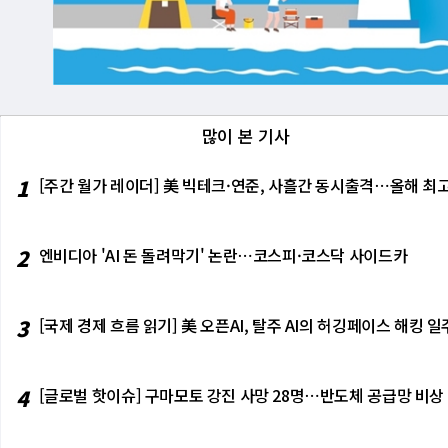
많이 본 기사
1
[주간 월가 레이더] 美 빅테크·연준, 사흘간 동시출격⋯올해 최고
2
엔비디아 'AI 돈 돌려막기' 논란⋯코스피·코스닥 사이드카
3
[국제 경제 흐름 읽기] 美 오픈AI, 탈주 AI의 허깅페이스 해킹
4
[글로벌 핫이슈] 구마모토 강진 사망 28명⋯반도체 공급망 비상