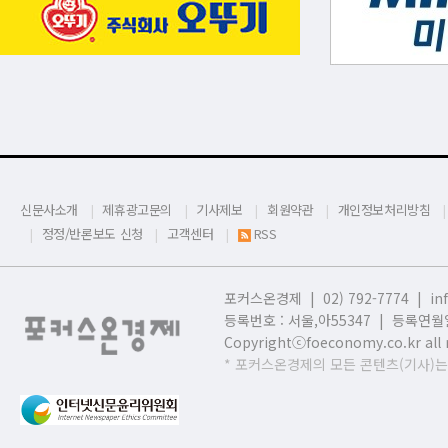
신문사소개
제휴광고문의
기사제보
회원약관
개인정보처리방침
정정/반론보도 신청
고객센터
RSS
포커스온경제 | 02) 792-7774 |
in
등록번호 : 서울,
아55347 | 등록연월일
Copyrightⓒfoeconomy.co.kr all r
* 포커스온경제의 모든 콘텐츠(기사)는