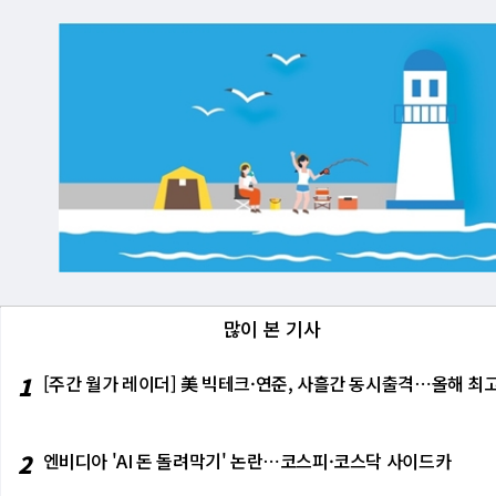
많이 본 기사
1
[주간 월가 레이더] 美 빅테크·연준, 사흘간 동시출격⋯올해 최고
2
엔비디아 'AI 돈 돌려막기' 논란⋯코스피·코스닥 사이드카