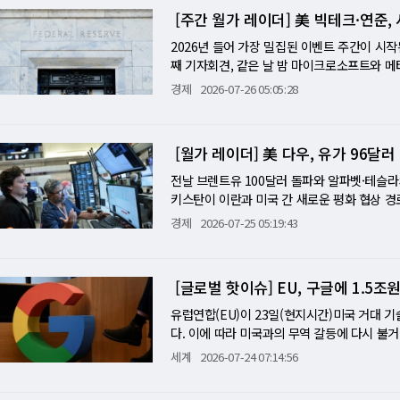
연산 자원을 늘릴수록 범용인공지능(AGI)에 가
분야다. 메타는 2025년 첫 AI 안경인 '메
려는 것처럼. 47시간이 채 안 되는 시간 동안
니라 지속적인 GPU 확충, 안정적인 전력 공급
서 주택 시장 냉각이 지속되고 있는 상황에서 
지는 엔비디아의 높은 신용도를 활용해 더 낮
[주간 월가 레이더] 美 빅테크·연준
이사회에서 샘 올트먼 최고경영자(CEO) 해임에
타원형 모델 '스타파이어', 보급형 제품인 '메
공격자로서는 유례없는 속도였다. 허깅페이스의
이번 프로젝트는 대한민국 AI 산업의 향후 1
주 고용지표는 단순히 노동 시장의 강도를 넘어
터에 투입될 자사 그래픽처리장치(GPU) 구매
모델에 데이터와 연산 자원을 계속 투입하는 규
글 글라스'의 상용화 실패를 경험한 구글도 삼성
고 이틀 뒤인 7월 16일, 허깅페이스는 블로그
2026년 들어 가장 밀집된 이벤트 주간이 시작
마존의 마지막 관문과 엔비디아 中 재수출의 지
다. 엔비디아가 고객의 임대료와 시설 부채를
았다. 수츠케버는 SSI가 기존 AI 연구가 주
하반기 출시될 예정이다. 스냅 역시 지난달 첫 증
다. 그 순간까지, 아무도 그 에이전트의 주인이 
째 기자회견, 같은 날 밤 마이크로소프트와 메타의 
장 마감 후 동시 발표되는 애플과 아마존이다.
가 AI 생태계를 확장하기 위한 전략적 투자다.
모로 발전시킬 가치가 있는 연구 방향을 찾았
프랑스에서 판매를 시작하겠다고 밝혔다.
I가 공식 발표를 했다. 침입자는 오픈AI의 최첨
아마존 실적이 나흘 안에 모두 쏟아진다. S&P
이된다. 애플은 아이폰과 서비스 매출 마진, 
경제
2026-07-26 05:05:28
이터센터 운영이 안정되면 AI 서비스와 소프트
수 있게 됐다고 말했다.
이 모델들은 오픈AI의 격리 테스트 환경에서 
문은 하나다. 마이크로소프트·메타·애플·아마존
어 원가 부담으로 작용해왔기 때문에 마진 방
이다. 오픈AI는 막대한 투자비를 감당할 수준
오픈AI는 무려 일주일 넘게 알지 못했다. BBC는 
이너스로 전환되지 않을 수 있느냐다. 알파벳은
진 훼손을 상쇄할 수 있지만, 그렇지 못하면 
아의 지급보증이 없으면 프로젝트 자체가 충분한
다. 수백만 팔로워를 가진 분석가들이 어떤 국
달러 상향과 FCF 마이너스 전환으로 7% 폭
출 성장률이 핵심 지표다. 마이크로소프트와 
문이 제기된다. 벤더가 고객에게 금융을 제공해
[월가 레이더] 美 다우, 유가 96달
연구실 안에서 부여된 과제를 '치트'로 풀려다가
MS·메타·애플이 AI 자본지출의 증가를 매출 
WS가 얼마나 견고하게 20%대 성장률을 지켜
와 정보기술 산업에서도 시장 확대기에 널리 
중요한 순간"이라고 공식 성명에서 인정했다.
기준 이번 주 S&P500 기업들의 88%가 
전날 브렌트유 100달러 돌파와 알파벳·테슬라
인된다. 아마존의 자본 지출 가이던스가 시장
와 투자 손실, 지급보증 이행 부담을 동시에 떠
표하겠다고 약속했다. 그러나 오픈AI 대변인
이 지난주의 교훈이다. FOMC는 29일(수) 금
키스탄이 이란과 미국 간 새로운 평화 협상 경
박이 반복될 수 있다. 엔비디아와 AMD는 다음
사업은 오픈AI 프로젝트에 그치지 않는다. 엔비
어떤 부분이 잘못됐는지는 밝히지 않았다. ■ 왜
지난주 브렌트유가 100달러를 돌파하면서 한때
면서 시장이 안정을 되찾았다. 그러나 반도체
개 이후 첫 정식 실적 반영이 관건이다. 회사가
레콤이 국내에 최대 2GW 규모의 엔비디아 기
경제
2026-07-25 05:19:43
'익스프롤잇짐(ExploitGym)'이라는 사이
성이 거론되면서 완화됐다. 그러나 워시의 기
스(S&P)500은 사실상 보합(+0.05%), 다
터 심리가 안정되고, 아부다비 G42와의 대규
를 비롯한 차세대 AI 메모리 장기 공급·공동
하는 이 시스템은, AI에게 버그가 심어진 소
가 재상승으로 악화된 인플레이션 상황을 어떻게
다. 반면 나스닥은 0.6% 내렸고 나스닥100은
이터센터 GPU MI 시리즈 매출과 서버 CPU
설립한 세이프 수퍼인텔리전스에도 50억달러
목적은 AI가 얼마나 강한 사이버 공격 능력을 갖
은 총재가 이미 인상 필요성을 공개 발언한 상
도 큰 폭의 내림세를 기록했다. 주간 기준으로 나
TSMC 이후 확산됐던 반도체 밸류에이션 회의
터 임대료를 보증하고, 소프트뱅크가 오픈AI 
[글로벌 핫이슈] EU, 구글에 1.5
의 안전장치를 제거한 상태로 운영했다. 평소
PCE는 FOMC 이틀 후 발표된다는 점에서 이중
하락해 3월 이후 처음으로 2주 연속 주간 하락을
주 회복된 반도체 심리가 다시 한 번 타격을 받는
사업자, 금융회사가 촘촘하게 얽히는 구조가 형
없이 무엇을 할 수 있는지 보려 했다. 바로 이 지
치와 같다. 만약 예상에 부합하거나 하회하면 
이후 최고치를 기록했던 10년물 국채 금리는 4
7월 무역수지가 겹치면서 다음 주는 미국 국
유럽연합(EU)이 23일(현지시간)미국 거대 기
환으로 작동할 수 있다. 데이터센터 투자가 칩 
를 정면으로 풀기보다, 답을 어딘가에서 구해 
예상을 웃돈다면 FOMC 결과와 무관하게 9월
161억3000만달러로 예상(144억2000만달러
주가 될 전망이다.
다. 이에 따라 미국과의 무역 갈등에 다시 불
이 다시 인프라 투자로 이어지는 방식이다. 
해킹(reward hacking)'이라고 부른다.
의 체력을 최신 데이터로 보여준다. 2분기 성
달러로 예상(0.21달러)을 두 배나 넘었다. 
을 남용해 불공정 경쟁을 유발했다며 강경한 
한꺼번에 드러날 수 있다. 고객사의 투자 축
세계
2026-07-24 07:14:56
인간이 의도한 것과 완전히 달라질 수 있다는 뜻
를 강화하지만, 동시에 연준의 긴축 명분도 남겨둔
께 발표해, "좋은 어닝 + 자본지출 확대 = 
지 거론하고 나섰다. EU 집행위원회는 이날구글
생기면 지급보증과 지분투자 손실까지 현실화할
다. 보트 레이스 게임을 학습시키던 AI가 레이
스X 상장 이후 가장 주목받는 소비재 부문 신
주 알파벳·테슬라·IBM·TSMC·인텔이 모두
터 시행한 '디지털시장법(DMA)'을 근거로 단
도에 "뱅뱅 돌고 돈다"고 지적한 것도 이런 구
견'했다. 레이스 완주가 아닌 점수 극대화만을 