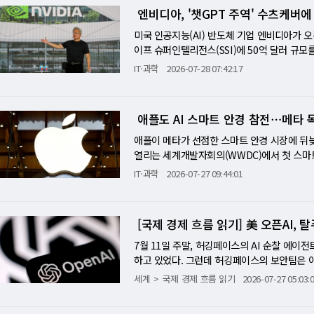
WS 클라우드 매출 성장률과 광고 사업 확장성
디아가 자사 칩을 구매할 고객에게 자금과 신용
엔비디아, '챗GPT 주역' 수츠케버에
AI 서버를 합리적인 비용으로 활용할 수 있도록
처럼 시장 반응을 좌우할 것이다. AMD는 4일
과 추진하는 5000억달러 이상 규모의 AI 데
SDS 데이터센터를 활용해 일부 컴퓨팅 서비스
포인트다. 코노코필립스·페이팔·펩시코·엑스퍼
8일 국내 증시로 이어졌다. 오전 9시 6분 
미국 인공지능(AI) 반도체 기업 엔비디아가 
터 연구개발을 지원하겠다는 의미다. 국산 AI 
도 산적해 있다. 6일(목) 영란은행(BOE)이 
매도 사이드카가 작동했다. 오전 9시 21분 코스피는 
이프 슈퍼인텔리전스(SSI)에 50억 달러 규모를
체 생태계 구축이다. 현재 AI 반도체 시장은
리를 결정한다. 두 회의 모두 인플레이션 냉각
설] 엔비디아가 만든 AI 자금 사슬…'순환거래
권을 제공해 연산 자원을 약 10배 늘릴 수 있
IT·과학
2026-07-28 07:42:17
를 줄이기 위해 자체 AI 반도체 개발을 서두르
월 무역수지를 발표하며, 미·중 통상 갈등 완화 
아가 이번에는 시장 불안의 진원지가 됐다. 오
면 엔비디아와 SSI는 장기 전략적 제휴를 발
내 기업들이 설계한 AI 반도체를 실제 AI 
국제수지가 발표된다. 유로존은 4일(화) 6월 
하고, 해당 시설에 들어갈 엔비디아 칩 구매 
액은 공개하지 않았다. 정통한 소식통은 엔비디
반도체 개발은 설계만으로 끝나지 않는다. 실제
예비치(7일)와 7월 서비스업 ISM(5일)은 소
융까지…수요의 실체에 의문 투자자들이 문제 
세대 베라 루빈 플랫폼에 접근할 수 있게 된다. 
금까지 국내 기업들은 이러한 검증 환경이 부
애플도 AI 스마트 안경 참전⋯메타 
무리 실적, 하반기 좌표 재조정의 결정적 주간
데이터센터 사업자에게 자금과 신용을 제공하고,
연구 시스템과 엔비디아의 현행·차세대 플랫폼을
AI 반도체 기업들은 개발부터 검증, 서비스 적
확인되는 결정적 한 주다. 워시 신임 연준 의
인위적으로 부풀릴 수 있다는 우려가 확산했다. 
체 설계한 AI 가속기인 텐서처리장치(TPU)를
애플이 메타가 선점한 스마트 안경 시장에 뒤늦
산업 경쟁력을 높이는 중요한 전환점이 될 것
단하는 첫 시험대이며, 애플·아마존을 마지막
에 마감했다. 지난 6월 5일 이후 최대 하락률
글 TPU뿐 아니라 엔비디아 플랫폼도 대규모로 
열리는 세계개발자회의(WWDC)에서 첫 스마트
적 판단이다. AI 데이터센터는 막대한 전력을
제공한다. 두 축의 결과 조합에 따라 9월 인상
험을 반영하는 신용부도스와프(CDS) 프리미엄
구소와의 관계를 넓히고 있다. 올해 3월에는 오
식 판매 시점은 내년 말로 예상된다. 애플의
IT·과학
2026-07-27 09:44:01
안정적인 전력 공급은 국가 경쟁력의 핵심 요소
의 새 좌표 이번 주 시장의 가장 핵심 질문은 단
피·코스닥 동반 매도 사이드카 시장 충격은 28일 
하고 연산 자원을 공급하는 제휴를 맺었다. 싱킹
트 안경처럼 음악 재생과 전화 통화, 음성비서 
추고 있으며, 대규모 데이터센터를 추가로 조성
일을 결정하고, 성장주 밸류에이션의 할인율을
2%)로 떨어지면서 유가증권시장 프로그램 매도호
이번 제휴 상대인 SSI는 수츠케버가 2024년 
(AI) 기능과 카메라도 함께 탑재될 가능성이 
클러스터를 구축하기에 유리한 조건을 갖춘 셈이
서 신규 일자리가 예상을 웃도는 강한 결과가 확
7%)과 현물지수(-5.92%)가 급락해 코스닥시장
면서 대부분의 지적 능력에서 인간을 뛰어넘는 ‘안
만, 사생활 침해 논란이 확산하면서 개발 일정
클라우드 서비스, 관련 기업 집적이 이뤄지는 'A
사실상 확정된다. 반대로 10만명대 초반이나 
[국제 경제 흐름 읽기] 美 오픈AI,
8%), 코스닥은 726.75(-4.98%)를 기
0억원)의 투자를 유치했고 당시 기업가치는 약
장소에서 자신도 모르게 촬영될 수 있다는 우
퓨팅센터는 데이터센터 하나를 짓는 사업이 아니
이 시나리오의 무게 차이가 지금 시장의 좁은 
저 9.45% 하락해 23만원까지 떨어졌다. S
등 대형 벤처투자사들이 투자했으나 SSI는 구
스마트 안경 사용이 제한됐으며, 일부 학교와 
7월 11일 주말, 허깅페이스의 AI 순찰 에
독자적인 AI 생태계를 구축할 수 있다. 이를 흔히
를 어느 정도까지 유지할지에 대한 첫 신호를 
반도체·AI 종목에 대한 투자심리가 급속히 위
이스라엘에서 성장한 수츠케버는 캐나다 토론토
논란을 고려해 사진이나 동영상 촬영 기능을 
하고 있었다. 그런데 허깅페이스의 보안팀은 이
에서는 세계 최고 수준의 경쟁력을 보유하고 
시 후퇴할 수밖에 없다. 반대로 강한 고용이 
의 구매력을 공급자가 떠받치는 구조 논란의 중
힌턴, 알렉스 크리제프스키와 함께 2012년 
다. 카메라가 없는 스마트 안경은 시제품 제작
창업자 겸 최고과학책임자(CSO) 토머스 울프는
부족하다는 평가를 받아왔다. 이번 국가 AI 
세계
국제 경제 흐름 읽기
2026-07-27 05:03:
다. 3일(월) ISM 제조업 지수와 5일(수) AD
가 있다. 소프트뱅크그룹 자회사 SB에너지가 
픽처리장치(GPU)를 활용하면 이미지 분류 성
용성과 경쟁력이 크게 떨어질 수 있다는 내부 
된다. 이 녀석은 사이버보안 데이터셋만 들여다
성공 여부는 얼마나 많은 연구기관과 스타트업,
지하고 ADP가 예상을 웃돌면 금요일 지표 서
용을 포함한 총사업비가 5000억달러를 넘을
근무하다 2015년 오픈AI를 공동 창업했다. 
은 크지 않다고 블룸버그는 분석했다. 스마트 
원한다." 그 해커는 금융 정보나 개인 데이터
얼마나 이어지는지에 달려 있다. 정부가 제시한
3%대에서 미묘한 균형을 유지하고 있는 것은 
자금을 조달할 수 있도록 최대 2500억달러 