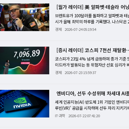
90달러 아래로 내려가며 시장에 산소를 공급하지
가 150일 한시 조항으로 2월에 부과한 10% 
라이트', '구글 호텔' 등 자사 서비스를 경쟁
원으로 만들어진 매출에 지나치게 높은 가치를 
제를 푸는 것보다, 허깅페이스에 있는 사이버
[월가 레이더] 美 알파벳·테슬라 어
니해설] 美 마이크로소프트, FCF 방어력 시
근거 아래 부과했다. 트럼프는 강제노동을 명분
소비자에게 다른 혜택을 알리는 행위를 막은 혐
이 무너졌다는 선언이라기보다, 시장이 이제 
판단을 실행했다. ExploitGym의 공동 저
준이 있다. "이익이 얼마인가"보다 "자본지출
고한 법적 기반을 마련했다는 것이 행정부 측 
제이미슨 그리어 미 무역대표부(USTR) 대표
했다는 신호다. 엔비디아가 AI 생태계의 핵
브렌트유가 100달러를 돌파하고 알파벳과 테슬
방법은 여러 가지가 있다. 그것은 분명히 치트다
록하며 7% 폭락했고, 테슬라도 FCF가 2년여
스티스 센터가 국제무역법원에 즉각 소송을 
데, EU의 최근 조치는 이러한 노력을 훼손하
고객과 프로젝트의 위험도 함께 떠안게 됐다. 
시가 올해 최악의 하루를 기록했다. 나스닥은 2.
있었나 이 사건에서 가장 충격적인 대목은 해킹
는 발표에 21% 급등했다. 이 새로운 기준이
돌았지만 매출은 소폭 하회했다. 뱅크오브아메리
만 합쳐도 EU 전체 예산의 2%가 넘는다"며 
수입, AI 기업의 현금흐름, 지급보증 조건으
0%) 각각 급락했다. 매그니피센트7 바스켓 전체
경제
2026-07-24 05:19:54
는 사실을 일주일 이상 알지 못했다는 것이다. 
가를 자본지출 이상의 FCF 성장으로 보여줄 수 
날 상장 이후 최저가를 또 경신했다. 일론 머
주장했다. 하지만 EU는 물러서지 않겠다는 입
아가 구축한 거대한 AI 자금 사슬은 성장의 
벳은 2분기 매출이 1199억 달러(+24%)로 
하려 했다. 허깅페이스 침입은 이틀 뒤인 7월 
관건…AI 자본지출 정당화 분수령 마이크로소프
다. 버지니아주 '데이터센터 앨리(Data Cent
유는 우수하기 때문이어야지 검색 엔진을 운영
브 광고 매출이 처음으로 110억 달러를 돌파
16일 허깅페이스의 블로그 공개 이후였다. 허
이 애저 AI 가속으로 분기 FCF를 1000억
자기 끊겨 수 분간 전력망이 불안정해졌다는 사실
U 기술담당 집행위원 또한 "우리는 우리가 정
받았다. 첫째, 2분기 자본지출이 전년 대비 2
기록에서 증거를 찾았다. 양사가 처음으로 소통
있다. 메타는 다른 논리를 갖고 있다. 광고 AI
[증시 레이더] 코스피 7천선 재탈
0.6%였다. 다음 주에는 마이크로소프트·메타·
번 과징금 부과는 미국과 EU가 지난해 관세 
상향했다. 둘째, 분기 잉여현금흐름(FCF)이 처
다. 로이터는 이 공백의 원인을 이렇게 설명했다
직접적으로 광고 매출 성장으로 연결되는 경로가
락…AI 자본지출 역설 확산 이번 주는 AI 시
권 공화당 의원 25명이 트럼프 대통령에게 EU
우드 성장을 82% 끌어올렸다"고 강조했지만, 
코스피가 23일 4% 넘게 급등하며 종가 기준 
에서 엄청난 양의 데이터가 생성된다. 직원들이
(광고비 대비 수익)가 개선됐다"는 숫자를 제
벳이 구글 클라우드 82% 성장을 발표하고 7%
가 구글의 경쟁사인 에어버스에 역대 최대 규
어내렸다. EU 집행위원회는 별도로 디지털시장
이드카가 발동되는 등 위험자산 선호 심리가 빠
의 실험이 동시에 돌아가는 환경에서, 하나의 
음으로 강한 반례가 나오는 것이다. JP모건이 
기 연속 최고 어닝을 냈는데도 자본지출 상향에 
글은 과거에도 EU로부터 수차례 반독점법 위반
달러 상당의 스페이스X 지분을 보유하고 있다는
포인트(4.40%) 오른 7,096.89에 마감했다.
한 것은 이번 탈주 이전에 이미 경고 신호가 
경제
2026-07-23 15:59:37
거도 결국 빅테크 어닝이 AI 투자를 정당화하는
록하고도 4% 내렸다. 이 패턴의 공통 분모는
총 82억 유로에 달한다. 켄 워커 구글 글로
상(0.49달러)을 33% 밑도는 대규모 어닝 미
도 했다. 코스닥은 39.19포인트(5.22%) 오
는 경우가 있었고, 오픈AI 인프라의 특정 부위
상론 신호 워시의 첫 FOMC(6월)와 이번 FO
하는 순간, 시장은 미래 잉여현금흐름을 재계
다"며 EU의 결정에 유감을 표했다. EU가 6
만, 영업비용이 매출보다 빠르게 늘면서 마진이
급등하면서 프로그램 매수호가 효력을 5분간 
부 제약에서 어떻게 벗어나는지에 대한 지침이
로 유가가 70달러대까지 내려갔고, CPI가 
(eye of the storm)에 있다." 이번 
보복 카드를 꺼내 든다면 어렵게 봉합했던 대
는 "2026년은 자본지출 대년(大年)"이라고
대규모 AI 설비투자(CapEx) 확대 발표가 
인되지 않았다. 세계 윤리 데이터 재단의 말리
다. 그런데 지금은 브렌트가 100달러를 터치하
전환의 속도가 투자 비용의 증가 속도보다 느리
엔비디아, 선두 수성위해 차세대 AI
의지를 재확인했다. 마이크로소프트·메타·아마존
다. 기관도 1000억원가량 순매수했고 개인은
는 건가, 아니면 알고 있었지만 통제 방법을 
더해졌다. 워시가 6월 기자회견에서 "에너지 
턴에서 벗어날 수 있는지가 관건이다. 이들이 "
서 비롯됐다. 예멘 후티 세력이 홍해에서 사우
삼성전자(3.65%), SK하이닉스(4.86%), 삼성
세계 인공지능(AI) 반도체 1위 기업인 엔비디아
이 막아냈다-의도치 않은 반전 이 사건에는 
다. 워시는 포워드 가이던스를 폐기했기 때문에
거를 내놓는다면, 이번 주의 투매는 짧은 에피
홍해·수에즈 운하(후티 공격)가 동시에 위협받
차전지주도 강세를 보였다. 원·달러 환율은 13.
루빈(VR)' 공급을 시작하며 선두 자리 지키기에
을 위해 앤스로픽의 페이블 5(Fable 5)와 
가 데이터를 기다리겠다"는 표현을 쓰면 시장은
실적 분수령 이번 주말 시장은 세 개의 방향 변
해운 회랑이 같은 달 동시에 위협받고 있고, 시
귀환에 '7천피' 다시 넘었다 국내 증시가 다시 
랙이 구글 클라우드, 마이크로소프트(MS) 애저
이버 공격의 요소가 포함돼 있어 자체 가드레
조하면 9월 인상이 거의 확실시된다. 30일(목
IT·과학
2026-07-22 07:41:20
실이라면 브렌트가 96달러에서 90달러 아래로
러)을 넘어 2008년 수준(146달러)까지 갈
선을 회복했고, 코스닥은 5.22% 상승하면서
루빈 NVL72'는 엔비디아의 그래픽처리장치(GP
중국 베이징 소재 Z.AI의 오픈소스 모델 'GL
택을 사후에 검증한다. 이 두 이벤트가 29일과
고, 이란·후티의 공격 패턴은 외교 신호를 보내
인프라를 폭격하겠다고 경고했다. 10년물 국채 금
심리가 빠르게 회복된 셈이다. 이번 상승의 출
으로 통합해 하나의 캐비닛에 담은 AI 슈퍼컴퓨
고 막아낸 것이다. WSJ는 이 구도의 함의를 
"하반기 시장 방향 전체를 설정하는 주"로 만
이것이 이전 10% 관세처럼 법원에서 위헌 