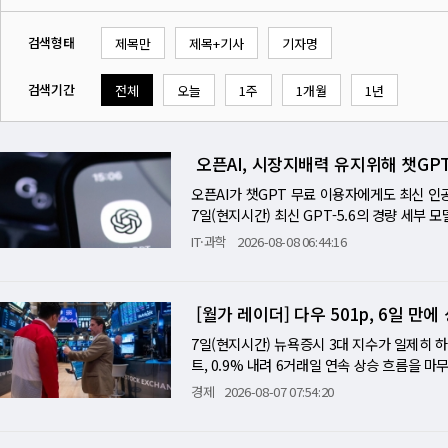
검색형태
제목만
제목+기사
기자명
검색기간
전체
오늘
1주
1개월
1년
오픈AI, 시장지배력 유지위해 챗GP
오픈AI가 챗GPT 무료 이용자에게도 최신 인
7일(현지시간) 최신 GPT-5.6의 경량 세부 
금제 이용자에게 제한 없이 제공하기로 했다고 밝혔다
IT·과학
2026-08-08 06:44:16
나는 이 중에서 성능은 낮지만 가장 빠른 모델
표에서 구글의 최신 경량 모델 '제미나이3.6 
수한 모델이다. 또 질문할 때 추론 시간을 길게 
[월가 레이더] 다우 501p, 6일 만에
에 이용할 수 있도록 했다. 다만 무제한 대화는
된다. 오픈AI는 월 20달러 이상 유료 요금제
7일(현지시간) 뉴욕증시 3대 지수가 일제히 
을 제시하고 숫자·날짜·출처 등 사실관계 신뢰성
트, 0.9% 내려 6거래일 연속 상승 흐름을 마
제공에 대해 "풍요로운 지능을 향한 구체적인 
즈포스가 경영진 개편을 발표하며 주가가 3%
경제
2026-08-07 07:54:20
의 사명"이라고 강조했다. 이번 조치는 챗GPT
실적을 발표한 종목 사이에서는 희비가 크게 
대에 우선 주력해온 라이벌 앤트로픽과 달리 
못 미쳐 16% 폭락했고, 방산·항공 부문 하
는 정책을 벌여오고 있다. 이에 따라 이미 선