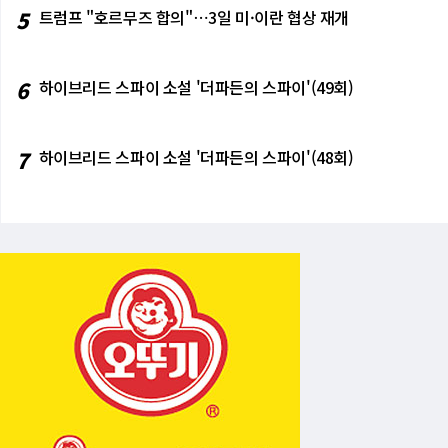
다시 현금을 풍부하게 창출하는 상태로 돌아갈 
에서 나와야 한다는 것이다. 은행업종이 이미 
5
트럼프 "호르무즈 합의"⋯3일 미·이란 협상 재개
다. 버핏은 알파벳의 AI가 반드시 성공할 것
들이 같은 수준으로 화답할 수 있는지를 보여주
을 창출하는 사업 구조를 갖고 있다는 데 베팅하
라델피아 반도체 지수가 6월 말 사상 최고치 
라도 이 사업들은 계속 돈을 번다. 버핏식 표현으
것이 어닝의 균열에서 비롯된 것인지 포지션 
6
하이브리드 스파이 소설 '더파든의 스파이'(49회)
의 의미-기다리는 자의 전략 버크셔가 올해 3월
아론이 지적한 "레버리지 상품이 업사이드와 
년간 시장에서 싸게 살 수 있는 것을 찾지 못했
도체 ETF에 몰린 자금이 기계적으로 매도를 
년간 가파르게 오른 주식시장에서 수익을 충분
다. 반도체 지수 20% 급조정 후 첫시험대…클
택이 아니다. 역사적으로 버핏의 대규모 현금 
종목의 가이던스에 시장이 가진 기대치는 천장에
7
하이브리드 스파이 소설 '더파든의 스파이'(48회)
만삭스·GE 등에 조건 좋은 조건으로 수십억 달
준다면, 3월 이후 최악의 주간으로 끝난 지난
아쉬워했다. 3800억 달러는 다음 큰 기회를
대에 못 미치면 20% 조정이 30%로 연장될 수
그는 직접 말하지 않았다. 그러나 그의 투자 역
반기 장세의 첫 번째 분기점이다. 로이터 기사
시장이 도박이 된 증거들 버핏이 지적한 시장의
적인 경제 그림을 그려줬다"는 평가가 어닝으
가 짧아지는 것이 첫 번째다. 카스 교수가 "불
하고 있다는 뜻이다. 폴리마켓 같은 예측 시장의
이는 현상도 마찬가지다. 버핏이 수십 년간 경계해
와 만나 극대화되고 있다. 이 구도에서 버핏의
것처럼 보여도." 지금 시장이 흥분을 사고 있
[Key Insights] 첫째, 'AI는 좋은 것'과
경고하는 것은 수익 가시성이 불분명한 단계에서
마 투자는 기술 전망보다 현재 밸류에이션과 실제
고를 무시하지 마라. 국내 투자자들도 한국 주
장은 구조적으로 미국 대비 저평가 경향이 있다