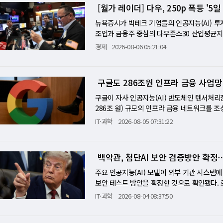
대출업체 UWM홀딩스는 순손실과 배당 중단 
[월가 레이더] 다우, 250p 폭등 '
또 오픈AI가 주요 AI 챗봇 개발사 가운데 
각각 12%, 5% 내렸다. 국제유가는 이란과
기반을 마련하려는 의도도 있는 것으로 평가된다
배럴당 77.58달러로 3.1%, 브렌트유는 82
뉴욕증시가 빅테크 기업들의 인공지능(AI) 투
추격을 방어하는 데도 효과를 발휘할 것으로 보
을 금지하는 초안이 의회 상임위 검토 단계에
조업과 금융주 중심의 다우존스30 산업평균지
이용 요금도 20∼80% 낮추는 등 AI 모델 가
도 포착됐다. S&P500 11개 업종 가운데
주요 AI 관련주의 하락세에 발목을 잡혔다. 5
경제
2026-08-06 05:21:04
2%, 1% 넘게 올랐다. 실적 발표 종목 중 
트(0.5%) 오른 마감가를 기록하며 5일 연속
표주가를 170달러에서 207달러로 상향했다. 
지수는 장중 최고가를 터치한 뒤 기술주 약세에 
헤드는 "실적이 예상을 웃돌아도 가이던스가 부
방을 갈라놓은 핵심 변수는 AI 기업들의 과감
구글도 286조원 인프라 금융 사업망
오른다"…실적 시즌 눈높이 전쟁 이번 주 뉴
스X는 2분기 자본 지출이 AI 컴퓨팅 인프라 구
지수가 6일 만에 상승 흐름을 멈췄지만, 지수 
시장 예측을 크게 웃도는 자본 지출 부담에 스
구글이 자사 인공지능(AI) 반도체인 텐서처리장
던스 쇼크와 중동발 지정학 리스크였다. 가이
O)가 실적 발표회에서 "우리는 세계 최고의 
286조 원) 규모의 인프라 금융 네트워크를 
가 급락한 종목이 속출했다. 데이터독은 3분기 
디아 주가는 4% 급등했다. 반면 머스크의 엔
을 인용해 "구글이 구축한 이 금융망이 인프라
IT·과학
2026-08-05 07:31:22
시장 예상치 11억1000만 달러를 웃도는 수
벳(구글) 역시 AI 부문 재편과 핵심 인재인 
워크의 출발점은 구글이 앤트로픽에 TPU를 
"얼마나 좋았는가"보다 "얼마나 더 좋아질 것
증시 변동 폭은 역사적으로도 보기 드문 수준"
개발 경쟁 속에서 방대한 규모의 칩과 데이터
치를 넘어섰지만 1분기 매출 전망이 부진하자 주
별화가 가팔라지고 있다"고 분석했다. 한편 
독자적으로 인프라 자금을 조달하기가 쉽지 않은
백악관, 첨단AI 보안 검증방안 확정⋯
록 이런 차익 실현 압력에 취약하다고 짚었다. 
는 안정세를 보이며 증시 하방 압력을 완화했다
를 직접 지어 앤스로픽에 임대하는 방식을 택했
목으로, 밸류에이션 부담이 쌓여 있던 상태였다
'황소장' 뉴욕증시가 강력한 상승 동력(Anima
칩 조달을 지원하고, 사모펀드 운용사인 아폴
주요 인공지능(AI) 모델이 외부 기관 시스템
하루에도 엇갈린 신호가 동시에 나왔다. 이란
상승을 홀로 견인했던 '빅테크·AI 테마'에 균
약 규모 약 2000억 달러 가운데 약 80%가
보안 테스트 방안을 확정한 것으로 확인됐다. 
것으로 전해졌다. 시장은 이를 긴장 완화 신호
자금이 이동하는 장세가 펼쳐지고 있다. "AI 
조달에 따르는 부담을 분산시키기 위해 특수목적
용해 미국 트럼프 행정부가 최첨단 AI 모델의
IT·과학
2026-08-04 08:37:50
금지하는 초안이 의회 상임위 검토 단계에 있
의 발목을 잡은 것은 시장의 기대를 한 몸에 받
터 TPU 100만대 규모의 1차 물량을 350억
했다. 트럼프 행정부는 오는 4일 오픈AI와 앤
방크의 짐 레이드 전략가는 관심이 합의 성사 
스페이스X는 상장 후 첫 분기 실적 발표에서 2분
련됐고, 브로드컴은 이에 대해 '잔존가치 보
할 예정이다. 이 테스트 방안은 AI 개발사들이
종별 명암도 뚜렷했다. 하니웰 에어로스페이스는 
년 동기 대비 무려 6배나 늘어난 수치다. 문제
보인 하드웨어 매각으로도 채권 회수가 안 될 