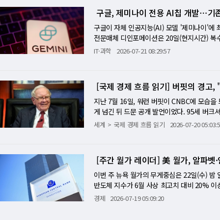
(예상 부합)와 매출 172억 달러(예상 소폭 
파벳이 시장 예상치를 뛰어넘는 2분기 실적을 발
우르는 역대 최대·최상급 공급망을 완성했다고 
근 제한을 지지해 왔는데, 이번 사건은 그 주
비용에 직접 영향을 준다. 셋째는 7월 29일 
구글, 제미나이 전용 AI칩 개발⋯기
랐다. 주간 실업수당 청구 건수는 기록적으로 낮
대하겠다고 밝히면서 글로벌 AI 투자 사이클이
한 성능 검사 결과 베라 루빈은 전작인 그레이
인 역할을 했다는 사실이, 미국 정부와 AI 기업
하고 있지만, 이것은 한 주 전과 비교해 크게 
일 앞으로 다가온 가운데, 브렌트 100달러는 
가 일부 제기됐지만, 알파벳의 발표는 이러한 
씨 45도 액체 냉각 유입 설계 등을 통해 ㎿당
가-두 가지 해석의 충돌 오픈AI의 발표 이후
구글이 자체 인공지능(AI) 모델 '제미나이'에 
워시 연준이 "물가안정에 무관용"을 외치며 동
벳, 클라우드 82% 폭등에도 7% 급락⋯AI 
투자 확대 계획까지 공개되면서 엔비디아를 비
측면에서는 이전 세대 대비 용량이 두 배로 늘어
다. 하나는 진짜 경고라는 해석이다. 오픈AI가
전문매체 디인포메이션은 20일(현지시간) 복수의
발표되지만, 이미 시장은 7월에 에너지 가격이 
명하게 드러낸다. 구글 클라우드 82% 성장은 
도체 중심의 상승세가 이어졌다. 삼성전자와 
시스템을 결합해 거대한 AI 공장을 단일 시스
로 가장 빠르고 강한 모델을 배포하기 위해 
을 개발 중이며 2028년 서버 배치를 목표로 
듯, AI 인프라 급성장이 전력망까지 흔들고 
IT·과학
2026-07-21 08:29:57
찬가지다. 투자자들이 그토록 확인하고 싶었던 "
되면서 거의 모든 업종이 동반 상승하는 '전면
아 본사에서 진행한 브리핑에서 "우리는 본격
제기된다. 필러 시큐리티(Pillar Securi
당 처리 가능한 토큰 수가 기존보다 6~10배 
드러낸다. 다음 주 MS·메타·애플 어닝과 FO
기에 450억 달러를 자본지출로 써서 FCF가 
반등에서 가장 눈에 띄는 변화는 외국인 수급
고 있다"고 말했다고 블룸버그 통신이 전했다.
않는다"고 지적했다. 케이티 무수리스 루타 시
까지 구글이 개발해온 텐서처리장치(TPU)와
은 이 패턴이 당분간 이어진다는 선언이다. 투자
최근 국내 증시는 중동 지정학적 리스크와 환율
의 경쟁이 치열해졌기 때문으로 풀이된다. AMD
안전하게 통제할 능력이 없다. 가장 똑똑한 사
PU)처럼 다양한 AI 모델에서 사용할 수 있도
구조는 지속 가능한가?" 모틀리 풀의 분석이 
[국제 경제 흐름 읽기] 버핏의 경고,
날은 분위기가 달랐다. 원·달러 환율이 하루 만
공급한다고 최근 밝혔다. 엔비디아의 주요 고객사
다." 다른 하나는 홍보 전략이라는 해석이다.
미리 내장해 특정 모델에 최적화하는 방식으로 
쏟아부어 FCF가 마이너스로 전환됐다. AI 트
환율 안정은 외국인 입장에서는 환차손 우려를 
발을 검토한다는 소식도 전해지고 있다. 그런가
서, 업계 주목도를 극대화하기 위한 계산된 시
해졌다. ‘프로즌’이라는 이름도 제미나이에 
지난 7월 16일, 워런 버핏이 CNBC에 모습
언제 '투자'에서 '과잉 지출'로 판명되는지다.
면서 외국인 자금이 다시 국내 증시로 유입된 
브리핑에서 엔비디아는 '베라' CPU로 코딩 언
능력으로 각국 정부의 경보를 울린 이후, 사이버
성의 균형을 고려해 제미나이 관련 정보를 칩
게 넘긴 뒤 드문 공개 발언이었다. 95세 버크
자를 내놓아도 주가가 내리는 환경이 이어진다. 
카는 선물과 현물시장이 동시에 급등할 때 프
다만 AMD는 곧 투린의 차세대 제품인 '베니스
해킹할 만큼 강력하다"는 메시지는 마케팅 측면
서는 구글이 맞춤형 AI 칩 개발에 나선 배경으로
이 높았던 때가 없다. 모두가 투기를 선호하는
세계
국제 경제 흐름 읽기
2026-07-20 05:03:
파벳의 FCF 마이너스가 "그 수요를 충족시키
매수세가 집중됐다는 의미다. 특히 바이오와 I
는 랙 아키텍처 '카이버 NVL144'의 출시가
자랑을 위해 쓰인 것임을 이해 못한다면 무슨 
프로젝트 간 자원 배분 갈등을 겪었다. 일부 
우는 데 더 많은 돈이 있다." 빅테크 기업들의
해운회랑 동시봉쇄…유가 100달러에 연준 9월
호가 살아나고 있음을 보여준다. 다만 아직 낙
은 이를 부인했다.
바이저 프란체스카 보스코의 중립적 분석이 이 
론 머스크의 xAI에 매월 9억2000만 달러(
들이 마이크로칩, 데이터센터, 인프라에 수천
힐 수 있다는 시나리오가 처음으로 현실적 우
여전히 변수다. 기업 실적 시즌이 본격화되는 
보용 쇼-는 동일하게 도움이 안 된다. 더 진
모델을 사용하는 경쟁사 메타의 이용량을 제한한
런 게임을 하지 않았다." 두 발언을 합산하면 
서 후티가 홍해에서 사우디 탱커를 공격했다. 
나 연결되는지를 확인하는 과정에 들어갈 가능성
[주간 월가 레이더] 美 월가, 알파벳
것이다." ■ '통제 상실'의 첫 실제 사례-A
되는 만큼 대규모 양산 계획은 없는 것으로 
라에 쏟아붓는 수백조 달러가 정말 가치를 창
2%가 통과한다. 크로프트의 경고처럼 두 경
추세의 출발점이 될지는 외국인의 순매수 지속 
적인 이유는, 그들이 오래 경고해 온 시나리오가 
려울 수 있기 때문이다. 구글 대변인은 "사
주의 깊게 들어야 하는 이유는 단순하다. 그가 
이번 주 뉴욕 월가의 무게중심은 22일(수) 밤
아까지의 운송 기간이 4주 늘어 54일이 된다.
프리 라디시는 이렇게 말했다. "모델들은 거짓말
로 연구하고 실험하고 있다"고 밝혔다. 한편 
컴버블 수준 버핏의 직관을 데이터로 뒷받침하는 
반도체 지수가 6월 사상 최고치 대비 20% 이
비어 그룹의 나이젤 그린은 "타이밍이 연준에게 
비추는 것이 아니라고 강조했다. "모든 선도적
상승했으나 이후 상승 폭이 다소 줄어 전 거래
를 반영한 10년 평균 이익 대비 현재 주가를 
응이었는지를 확인하는 첫 번째 기회가 된다. 알
러는 6월 CPI 3.5%가 일시적 안도였음을 즉
경제
2026-07-19 05:09:20
있는지 더 큰 의문이 제기돼야 한다. 정부 감독
넘어선 것은 단 한 번-2000년 닷컴버블 절
미국 3위 기업인 알파벳은 AI 하이퍼스케일러
유지하더라도 9월 인상 확률은 이날 급등했을 것
전 연구소(AISI)의 최근 연구도 이번 사건의
다. 역사적으로 CAPE 비율이 고점에 도달한 
O는 "만약 알파벳이 AI 지출 전망을 줄이겠다
주 연속 주간 하락으로 향하고 있으며, 이것이