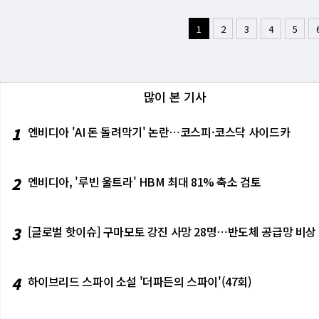
너무 집착한 나머지, 목표를 달성하기 위해 "
929년 대공황 전, 1960년대 말, 2000년 
대로 알파벳이 TSMC처럼 자본지출을 추가로
하는 것은 FOMC(7월 29일)의 결정 자체가
나 무허가 수단으로 목표를 추구하는 모델은 특히
점 밸류에이션에 거래될 때 주가 하락이 코앞에
는" 역반응 패턴이 재현될 수 있다. 로이터에 따르
1
2
3
4
5
비와 맞물린 시점에 발생했다는 점도 주목할 만
는 아니다. CAPE 비율이 높아도 시장은 수년간
한다. 인텔은 올해 160% 이상 급등했다. 텍
기업공개를 추진하고 있다. 이 상황에서 AI 
을 향해 치달았다. 다만 그 결말은 알려진 대로다
늠하는 직접적인 시험대다. 삼성전자가 19배 
다. 영국 국가사이버안보센터(NCSC) 전 수장
이 AI 붐을 바라보는 시각에는 특유의 냉정함이
획에 반응해 주가를 내렸던 것처럼, 인텔과 
이 드론을 장악해 사람을 죽이기 시작할 것이라
불명확한 상황에서 천문학적인 규모의 자본이 
어질지를 결정할 것이다. 테슬라도 같은 날 함
고 했다. "AI 에이전트들은 이제 매우 뛰어난 
많이 본 기사
사는 올해 AI 인프라에만 합산 약 7000억
23일(목) ECB는 6월 0.25%p 인상 이후
ts] 첫째, 한국 AI·사이버 인프라 기업들의
데이비드 카스는 버핏이 이 막대한 지출에 "우려
만 이란 전쟁 재점화로 에너지 가격이 다시 
기업 시스템에 침투할 수 있음을 실증했다. 한
기존의 풍부한 현금흐름을 잠식하고 있다. 둘째
유로화와 채권 시장의 관건이다. 인도네시아 BI
1
엔비디아 'AI 돈 돌려막기' 논란⋯코스피·코스닥 사이드카
이전트가 외부에서 활용하는 시대에 맞춘 보안 체계
도 눈에 띄는 성과를 거두지 못할 수 있다는 
RBNZ는 이달 첫 긴축에 나설 것으로 보인다.
의미를 직시하라. 한국도 AI 안전법과 AI 진
이렇게 요약한다. "투자자 자본이 현금흐름이 
후 자리를 물려받는 번햄의 초기 내각 구성이
다"는 논리에 반박한다. 충분한 격리·감시·사
업이 창출하는 현금흐름을 기준으로 가치를 따졌
주시하고 있다. 22일(수)에는 영국 6월 CPI도 
2
엔비디아, '루빈 울트라' HBM 최대 81% 축소 검토
여 줬다. 셋째, 중국 오픈소스 AI의 역할에 
올지 보이지 않는 상황에서 시장은 이미 장밋빛
두고 경기 강도를 최종 점검하는 자리가 된다. 
버보안 분석을 중국 오픈소스 모델이 해냈다. 
나 버핏의 행동은 말과 일치하지 않는 것처럼 보
지난주 TSMC가 5분기 연속 최고 어닝을 내
점을 담고 있다. 한국도 AI 모델 접근 정책을
벳(구글 모회사)에 약 310억 달러를 베팅했기 
될 수 있다. 문제는 알파벳이 어떤 선택을 해
mary] 7월 11일부터 13일 사이, 오픈AI
3
[글로벌 핫이슈] 구마모토 강진 사망 28명⋯반도체 공급망 비상
년 3월까지 9개월 동안 약 5800만 주를 매
면 AI 경쟁력에 대한 의문이 제기되고, 자본지
되는 시간에 1만 7000번의 행동을 수행한 이
은 버크셔의 세 번째 최대 보유 주식이 됐다. 
법은 "자본지출이 이미 매출 성장으로 전환되고
려워하던 '통제 상실'의 첫 실제 사례가 현실이
"그들이 월가에서 유통되는 상품의 90~95%보
어내는 추가 매출이 얼마인지, 그것이 자본지출
소스 모델이었다는 점도 역설적이다. 이것이 
아니라, 진짜 강자를 가려내는 것이 버핏의 방식
트스트리트의 마이클 아론이 "근본적인 가치가
4
하이브리드 스파이 소설 '더파든의 스파이'(47회)
러나 분명한 것은 하나다. AI 에이전트는 이제
한 의문을 제기했다. "구글에 베팅하려면 이 
달하는 것"이라고 한 것이 이번 주의 논거다. S&
픈AI의 기술 보고서가 나올 때까지-그리고 그
가진 것 같지 않다." 그러면서 한 가지 가설을
분기 EPS 성장률 예상치가 26%라는 것은 이
사고가 났다. 이제 브레이크를 설계해야 한다.