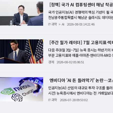
파트너'에 모델을 조기 제공해 검증받도록 하는
방산 수요 사이클 정점론에 불을 지폈다. UWM
[정책] 국가 AI 컴퓨팅센터 해남 착공
O는 "엔비디아의 AI 컴퓨터가 세계 최고"라
설비는 막대한 전력을 소모하기 때문에 사전에
은 밝히지 않았는데 이는 관련한 성능 지표(벤
폭락하며 미국 모기지 업계 전반의 부담을 반
다. 실적 발표 직후 스페이스X 주가는 13% 
화폐 채굴업체들도 대거 참여하고 있다. 본업 
통령은 지난 6월 행정명령을 통해 최첨단 AI
국가 인공지능(AI) 경쟁력의 핵심 기반이 될 
와 엑슨모빌·셰브런은 유가 상승 수혜를 각각
구글 모기업인 알파벳의 악재도 기술주 투자 심리
이터센터 구축과 전력 확보를 맡고 그 대가로
다. 이에 앞서 오픈AI는 최근 자사 GPT 모
전남광주통합특별시 해남군 솔라시도 데이터센터
조직 개편 발표로 주가가 3% 빠졌고, 보잉·유
략을 이끌어온 'AI 대부' 제프 디인 수석과학
미국 뉴욕주에서 앤스로픽용 데이터센터 증설 
AI 모델의 과거 행동을 검토한 결과 3개 기업
이번 사업은 삼성SDS 컨소시엄이 최종 사업
IT·과학
AI
2026-08-03 14:21:46
에너지·기술주만 상승했고 나머지 아홉 개 업종
기 위한 빅테크들의 천문학적인 비용 지출과 핵
할 수 있는 주식매수선택권을 확보했다. 구글과
는 최근 백악관을 방문해 '아스트라'라는 이름
전자, 삼성물산, 카카오, KT, 전남광주통합
이 짙었다는 해석이 나온다. 법률 서비스 플랫
통산업·원자재로 쏠리는 자금…구리 가격 역사
잡한 인프라 금융 구조는 구글의 최대 경쟁사인
다.
인 '한국AI컴퓨팅센터(KOACC)'는 전력과 용
구글발 트래픽이 구조적으로 줄고 있다는 이유로
인먼트 등 전통 산업군으로 빠르게 확산됐다. 가
에서 차지하는 비중이 커질수록 구글과 엔비디
표로 하며, 2027년부터는 삼성SDS 데이터센
에서 6%로 하향한 바 있어, AI 검색 확산이
품거래소에서 구리 9월물 가격은 파운드당 6.7
[주간 월가 레이더] 7월 고용지표·
계속될 것이라는 전망이 업계에서 나온다. 다만 이 
학·연에 세계 최고 수준의 AI 컴퓨팅 자원을 
종합하면 이날 장세는 지수 낙폭보다 종목별·
터센터 확충에 따른 전력망 수요와 주요 광산 
도 제기된다. 순환 금융은 제조사가 자체 자금
다. 배경훈 부총리 겸 과기정통부 장관은 "AI
다음 주(8월 3일~7일) 뉴욕 증시는 하반기의
이는 까다로워지고, 중동 정세는 진전과 긴장이
즈(10%), 뉴몬트(7%) 등 금 광산주들도 
시장 급변 시 부실이 업계 전반으로 걷잡을 수
것"이라고 밝혔다. [미니해설] 해남에서 시작된
부문 고용지표와 애플·아마존·엔비디아·AMD 
되기보다 당분간 변동성 확대 요인으로 작용할
침했다. 월트디즈니는 테마파크(경험 사업부) 
을 안전판으로 갖추고 있지만 수백조원 규모의
경쟁력은 더 이상 알고리즘만으로 결정되지 않
세븐 절반의 실적을 통과한 시장은 최고치에 근
목별 대응이 지수 방향성보다 중요한 장세가 
경제
2026-08-02 05:06:51
게 올랐다. 행동주의 펀드 스타보드 벨류가 지
작용할 수 있다"며 "앤트로픽의 사업이 예상치
대형 컴퓨팅 인프라가 없다면 글로벌 경쟁에서 
월 7일) 발표되는 7월 비농업 고용지표다. 워
등했다. 월가에서는 최근 4일간 주요 지수가
모 손실 위기로 번질 수 있다"고 지적했다.
여기에 있다. 과학기술정보통신부는 2026년 
지표라는 상징성이 크다. 6월 지표에서 강한 고
'온기 확산' 과정이라고 해석한다. 한 투자 
을 개최했다. 지난해 공모를 거쳐 삼성SDS 
5%p 금리 인상 확률이 65% 이상으로 급등할
으면서 시장의 불확실성이 크게 낮아졌다"며 
엔비디아 'AI 돈 돌려막기' 논란⋯
법인 한국AI컴퓨팅센터(KOACC)가 출범했다.
이후로 후퇴하는 시나리오가 가격에 반영될 것으로 
시작됐다"고 진단했다.
를 비롯해 지방자치단체와 금융기관 등이 참여
사전 단서 역할을 한다. 3일(월) 발표되는 7월
인공지능(AI) 산업의 대규모 투자 구조를 둘러
제공하는 국내 최대 규모의 AI 인프라 구축 프로
장은 현재 9월 인상 확률을 50~65% 사이에
시간) 뉴욕증시에서 엔비디아는 전 거래일보다 4.
U 확보 경쟁으로 바뀌고 있다. 미국은 엔비디
기업 실적 전선에서는 매그니피센트 세븐의 마무
세계 시가총액 1위 자리도 애플에 내줬다. 엔
IT·과학
2026-07-28 09:53:02
로소프트(MS), 아마존(AWS), 구글, 메타 
면서 시장의 시선이 쏠린다. 애플은 아이폰·서
로 치솟았다. 엔비디아가 오픈AI의 오하이오주
반면 국내 AI 기업들은 GPU 확보 비용과 컴
웨어 마진에 어떤 영향을 미쳤는지가 관건이며,
보증하고, 3500억달러 규모의 자사 AI 칩
센터는 이러한 구조적 한계를 해결하기 위한 