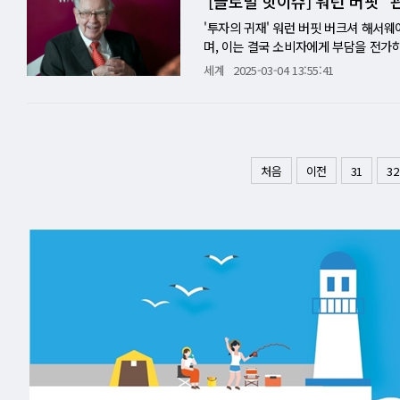
[글로벌 핫이슈] 워런 버핏 
경기 순환적인 변동성에서 벗어나지 못하
제는 투자 주도 성장 모델의 한계에 직면
우려도 제기됐다. 이번에 캐나다와 멕시
총 20%를 적용하는 행정명령에도 서명
반복했으며, 최근 14년간 변동폭이 겉
다. 지방 정부들은 경쟁적으로 투자 유치
국 자동차 업체와 부품 업체 등은 향후
있다. 중국에서도 유입되고 있다"며 "
'투자의 귀재' 워런 버핏 버크셔 해서
증가하는 기이한 추세를 나타내고 있다. 2
움한 중국은 전 세계에 값싼 공산품을 수
관세율과 비관세 장벽을 감안해 적용하는
2일부터 다른 국가들에 대해서도 '상호
며, 이는 결국 소비자에게 부담을 전가
지의 영역'이라는 신중론이 설득력을 얻고 있
경제는 첫 번째 '브레이크'가 걸렸다. 
팔릴 많은 농산물을 준비하는 일에 착수하
"관세는 오랜 경험을 통해 볼 때, 어느
세계
2025-03-04 13:55:41
인저'(game changer)로 PC·스마트
는 듯했지만, 이는 부채 증가와 부동산 
즉각 대미 보복 관세 중국과 캐나다는 즉
부담을 가중시킬 수 있다고 지적했다. 그는
설계 방식, 걷잡을 수 없이 심화되는 
금리 인하, 감세, 수출 기업 지원 등 다
일부터 미국산 농축산물을 대상으로 10
내주지 않는다"고 덧붙였다. 관세는 수
했다. 현재 생성형 AI 칩은 고성능 
는 '재정 악화'라는 늪에 빠졌다. 지방
쥐스탱 트뤼도 캐나다 총리도 "부당한 
지불하도록 만든다. 많은 경제학자는 관
엣지, PC, 스마트폰, IoT(사물 인터
득 정체와 자산 가치 하락으로 '지갑'을
혔다. 300억 달러 규모의 미국산 수입
고 평가한다. 이번 인터뷰는 CBS 뉴스
는 2025년 생성형 AI PC 판매 비중이
시아 국가들도 '소비 중심 경제'로 전환
서는 21일 뒤 발효하겠다는 것이 트뤼
스트 발행인에 대한 회고를 중심으로 진
처음
이전
31
32
재할 것이라는 파격적인 전망도 제기됐다.
나름의 성과를 거뒀지만, 코로나19 팬
다"며 강경한 대응을 예고했다. 트럼프 대
것(관세)은 상품에 대한 세금이 된다.
것으로 예측된다. 데이터센터發 엣지 컴퓨
다. 리창 총리가 제시한 소비 진작책은 
투자 계획을 발표하는 자리에서 관세를 언
전해 내려오는 어린이 설화 속 존재로,
기업들은 데이터 주권 및 철통 보안 유지
내왔다. 막대한 재정 부담은 물론, '근
0% 등의 관세를 부과받게 될 것이다.
작은 선물을 남겨준다는 이야기다. 현재
인프라 구축에 사활을 걸고 '올인'(al
정부 지원금이 소비 확대로 이어질지도 
책에 뛰어들었다"며 "트럼프는 적수가 
요정이 등장하기 시작했고, 1970년대부
하며, 마침내 AI 칩 시장의 새로운 
동차, 스마트폰 등 소비재 교체 지원 정책 
된 상황에서 고율 관세가 스태그플레이션
밤 사이 부모가 동전, 지폐, 작은 선
2025년 수백억 달러를 넘어설 것으로 보
확충' 등 보다 근본적인 대책이 필요하다
이어질 수 있다는 관측도 제기된다. 미국
회장은 관세의 영향과 비용 부담 주체를
생성형 AI PC는 일반 PC 대비 10~1
이어져, 소비 활성화에 기여할 것"이라고
중 캐나다·멕시코·중국산 제품이 41%를
"경제학에서는 항상 '그래서 그다음은 
의 압도적인 연산 능력을 '필수'로 장착한
료주의'와 '지방 정부 이기주의'라는 거
미국 내 자동차 가격이 최대 1만2200
코에서 수입하는 상품에 대해 25%의 관
갑을 열지 않는 소비자들은 여전히 높은
확보'에 더 큰 관심을 갖고, 경쟁적으로
트는 미국이 지난해 멕시코에서 99억달
3일(현지시간) 이로 인해 미국 소비자
고 있으며, 2025년 하반기 화려하게 
는 '중복 투자'와 '자원 낭비'라는 비효
영향을 가장 먼저 느낄 수 있는 곳 중 
은 미국에 대한 보복 관세로 맞대응하며
한 진실과 마주하고 있다. 스마트폰 시장
부의 '과도한 투자 유치 경쟁'을 막기 
팎의 우려에도 불구하고 트럼프 대통령은
대통령의 '상호 관세' 정책에 따라 관세
지만 '희미한 빛'처럼 생성형 AI 기
있다. 특히 부동산 시장 침체로 지방 재
정돼 있고 다음달 2일에는 전 세계 모
세 관련 발언을 "어리석다"고 일축하며,