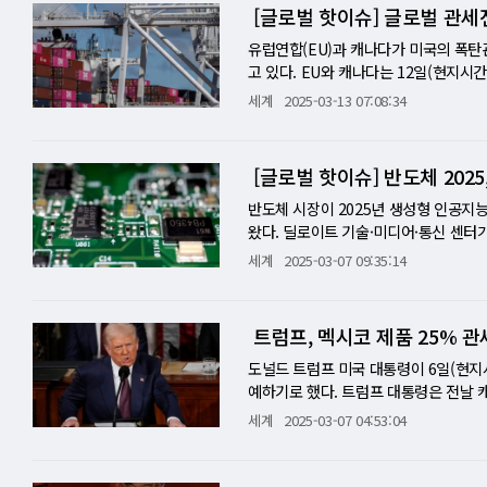
가야 할 것이다. 하지만 이는 상당한 시
겪는 상황에서 추가적인 타격에 대한 우려
트럼프 1기 행정부의 철강 관세에 대응
[글로벌 핫이슈] 글로벌 관
해 불거진 '정치적 불확실성'이 글로벌
제학자는 첫째로 세계무역기구(WTO) 
등 '상징적' 미국산 제품에 최고 50
우려를 넘어, 국제 경제의 흐름을 좌우할
국의 WTO 결정 무시 가능성을 지적하
나 이번엔 전면 시행돼 2018년보다 
유럽연합(EU)과 캐나다가 미국의 폭
세를 부과하는 방안을 제시했지만, 이는
라 폰데어라이엔 EU 집행위원장은 이날
고 있다. EU와 캐나다는 12일(현지
해를 끼칠 수 있다"고 경고하며 보호주
상에 열려 있다는 점을 강조하고 싶다"
는 이날 도널드 트럼프 미 행정부의 철강
세계
2025-03-13 07:08:34
방식으로 대응하는 전략을 제안하며, 그
와 통화를 하고 정확히 이 문제에 대해
캐나다달러(약 30조 원) 규모의 미국
다. 유럽 경제의 회복력 강화는 혁신, 
추가 대응 경고에 "무슨 일이 일어나든
열고 13일 자정부터 이 같은 대응 조치
항력을 키울 수 있다. 또한 발라 경제
미국의 주류 관세 현실화 시 직격탄을 
억 달러 규모의 미국산 알루미늄 제품을 
[글로벌 핫이슈] 반도체 2025
달러의 진정한 경쟁자로 만들기 위한 구
프랑스의 로랑 생마르탱 대외무역 담당 
나다의 이번 맞불 관세 발표는 미국측 
유로 표시 채권 발행 장려, 국제 무역에
있다"면서 "프랑스는 EU 집행위원회,
되는 것이다. 캐나다 정부는 지난 4일 
반도체 시장이 2025년 생성형 인공지
대응책 중 하나는 미국 부채에 대한 유
전권을 쥔 집행위 결정을 지지한다는 의
다달러(약 30조원) 규모의 미국산 수입
왔다. 딜로이트 기술·미디어·통신 센터가 
미국 국채를 보유하고 있는 상황을 지적
치를 단행했다. EU 집행위원회는 이날 
(약 1017조 원)에 달하며 사상 최고치를
세계
2025-03-07 09:35:14
방안을 제시했다. 이는 유로존의 자금 
과하겠다고 발표했다. EU 집행위는 "
욱 증가한 수치이며, 2030년 칩 판매액
수 있다는 분석이다. 물론 이러한 조치
로 전면적으로 시행된다”며 “선박부터 
부터 2030년까지 연평균 7.5%의 복
국의 경제적 압력에 더 잘 대처하고 세
터 1차 보복관세가 시행되고, 4월 중순
AI 칩 기업 '훨훨', 타 분야는 '글쎄'
트럼프, 멕시코 제품 25% 관
는 미국의 무역 압박에 대한 유럽의 대
을 대표하는 제품인 켄터키 버번위스키,
순, 글로벌 상위 10대 칩 기업의 시가총
인 경쟁력 강화와 유로의 국제적 위상 
이, 동력 보트에 50% 관세를 추가하기
세를 기록했다. 2022년 11월 중순과 
도널드 트럼프 미국 대통령이 6일(현지
연합은 "무역 전쟁의 여파로 체계적으로 
러 EU는 크랜베리, 정원용 파라솔, 식
확히 나뉘는 씁쓸한 양극화 현상을 여실
예하기로 했다. 트럼프 대통령은 전날 
생 마르탱 프랑스 무역부 장관은 "우리
부터 적용된다. EU는 2차 보복도 예고
거둔 반면, 자동차, 컴퓨터, 스마트폰 
상품에 대한 대(對)멕시코 관세를 한
세계
2025-03-07 04:53:04
력한 대응 의지를 표명했다. 유로뉴스에
가금류, 쇠고기, 화이트 초콜릿, 대두,
했다. 생성형 AI 칩 '폭풍 성장'⋯시장 
통화한 뒤에 올린 소셜미디어(SNS) 글
레이션으로 인해 소비자들이 샴페인 구
국, 또 이해 당사자들과 협의하기로 했다
이터센터 통신 칩, 메모리, 전력 칩 등 광
했다"면서 "이는 4월 2일까지 유효하다
높아지면서 샴페인 산업의 위기감이 고조
관세 대상이다. 멕시코와 브라질, 즉각 
선 시장 규모를 기록하며 전체 칩 판매
아니라 캐나다에 대한 관세에서도 USMC