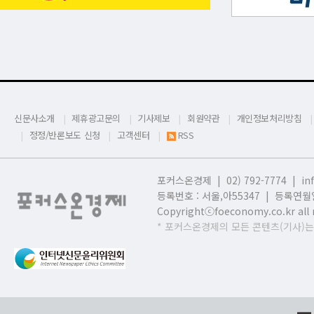
신문사소개
제휴광고문의
기사제보
회원약관
개인정보처리방침
정정/반론보도 신청
고객센터
RSS
포커스온경제 | 02) 792-7774 |
in
등록번호 : 서울,
아55347 | 등록연월일
Copyrightⓒfoeconomy.co.kr all r
* 포커스온경제의 모든 콘텐츠(기사)는