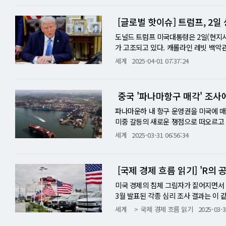
구체적인 내용은 여전히 알려지지 않고 
세를 부과하는 것보다 상대적으로 관대하
[글로벌 핫이슈] 트럼프, 2
단일 관세율을 부과하는 방안 국가별로
세율은 사실상 트럼프 대통령이 지난해 
도널드 트럼프 미국대통령은 2일(현지시
13일 상무부와 무역대표부(USTR)에 
가 고조되고 있다. 캐롤라인 레빗 백악
브리핑에서 "트럼프 대통령과 통상·관세
위해 할 수 있는 게 있냐는 질문에 "
세계
2025-04-01 07:37:24
대한 질문에 "트럼프 대통령보다 앞서가
변인은 유럽연합(EU)의 50% 유제품 관
관 설명이다. 이에 따라 그동안 중국, 
다른 나라의 불공정 무역 사례를 나열했
'트럼프발(發) 관세 전쟁'이 글로벌 수
사실상 불가능하게 만들고, 많은 미국인
중국 '파나마항구 매각' 조
른 나라도 맞대응을 예고하고 나서면서 
는 4월 2일 발표하는 관세가 국가별이
의 경제체제인 한국은 대(對)미국 수출
문별 관세 부과에도 전념하고 있다고 말
파나마운하 내 항구 운영권을 미국에 매
비상사태를 맞게 됐다. 미국의 상호관세
는 상호관세 부과 대상국의 숫자 등 구
미중 갈등의 새로운 쟁점으로 떠오르고 
수립하는 동시에 전세계 주요 국가의 보
호주같이 대미 관세가 없지만 비관세 
간) "중국 당국이 반(反)독점 조사에 
세계
2025-03-31 06:56:34
별 무역장벽보고서'(NTE)를 발표하면
모든 국가는 관세를 예상해야 한다"고 말
CK허치슨홀딩스는 파나마운하의 두 항구
기 수입금지 ▲ 국방 분야에서의 절충 
조했다. 그 주식시장의 부정적인 반응 
각하기로 합의하고 최종 계약을 앞두고 
제 등이 포함됐다. 트럼프 대통령은 지난
시점을 포착한 것에 불과하며 대통령은 
린 입장문에서 CK허치슨과 블랙록 간의
[국제 경제 흐름 읽기] 'R의
를 맺고 있어 사실상 대미(對美)관세가 
서도 괜찮을 것"이라고 답했다. 레빗
정경쟁을 보호하고 사회의 공공이익을 지
면서 사상 최고치를 기록했다. 트럼프
예정이라고 언급했다. 트럼프 대통령은 
MR 등 중국의 여러 기관이 국가 지도
미국 경제의 침체 그림자가 짙어지면서 
의를 여는 등 대책 마련에 부심하고 있다
적인 정책이라고 강조했다. 하지만 관
했다고 전했는데 이를 공식화한 것이다.
3월 발표된 각종 심리 조사 결과는 이 
고 상호 관세로 인한 충격을 줄이기 위
어지고 있으며 금융시장에서는 안전자산
을 미뤘다. SCMP는 CK허치슨과 가
대비 9.6포인트 급락한 65.2를 기록
세계
국제 경제 흐름 읽기
2025-03-3
이 이뤄지지 않을 것이라고 전했다. F
크게 밑돌아, 트럼프 행정부의 경제 전