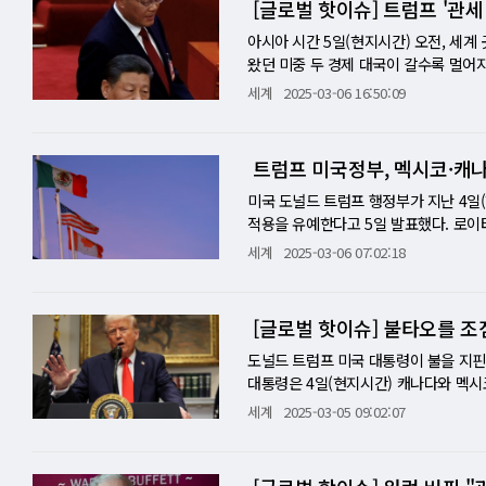
[글로벌 핫이슈] 트럼프 '관세 
적인 확대에 빠지지 않고 미국의 도전에
강·알루미늄 25% 관세 부과에 즉각적
형 AI 칩 시장 규모가 1500억 달러(약
시코산 상품의 관세에 대해 '한 달 유예
기자회견에서 "우리는 미국의 철강·알루
가속기 칩 시장 규모가 2028년 500
적용되는 상품과 서비스가 포함될 가능성
아시아 시간 5일(현지시간) 오전, 세계
때문"이라고 말했다. 셰인바움 대통령은
시하며 시장의 기대감을 한껏 고조시키기도
멕시코와 캐나다에서 수입하는 물건의 절
왔던 미중 두 경제 대국이 갈수록 멀어
이라면서, '보복 관세' 부과 여부를 4
트폰 '주춤'⋯반도체, 최종 시장 다변화 
멕시코만 언급했으며 관세 유예 대상으로
지만, 도널드 트럼프 미국 대통령은 '미
세계
2025-03-06 16:50:09
2일에 적절히 대처하기 위해 상황을 면
무를 것으로 예상되지만, 스마트폰 시장
"나는 이것을 셰인바움 대통령에 대한 
으려 한다. 이날 시진핑 중국 국가주석
편 도널드 트럼프 미국 대통령이 자신이
높다. 2023년 기준으로 통신 및 컴퓨
유입을 중단시키기 위해 국경 문제에 대해
다. 불과 몇 시간 전, 트럼프 대통령은
재보복 방침을 시사했다. 관세 발효, 유
업용 칩 판매액은 31%에 그쳤다. 결
같은 트럼프 대통령의 글을 리트윗하며 
에게 '투자 중심' 경제에서 '소비 중심
트럼프 미국정부, 멕시코·캐
전까지 '유연성'을 발휘할 것이라고 밝
존도를 탈피하고, 최종 시장을 전략적으
우리의 노력과 협력이 전례 없는 결과를
됐다. 14억 인구의 거대한 소비 시장을
백악관에서 취재진과 만나 EU의 관세 
기술 중요성 증대 생성형 AI 칩이 눈
CA 적용을 받는 모든 제품은 멕시코가
부 업무 보고에서 "소비 진작에 총력을 
미국 도널드 트럼프 행정부가 지난 4일(
(그동안) 대응하지 않았다는 것"이라며 
에 지나치게 편중되어 나타나는 기형적인 현
4월 2일까지 유효하다고 재확인했다. 
하기 위해 소비 활성화에 모든 정책적 
적용을 유예한다고 5일 발표했다. 로이
헐값에 판매되었지만, 놀랍게도 생성형 
는 "쥐스탱 트뤼도는 끔찍하게 일했음에
리창 총리는 구체적인 정책 방향에 대한 
자동차 업체와 대화했다"며 "'미국·멕시
세계
2025-03-06 07:02:18
실적을 기록하는 데 그쳤다. 2024년
다"라고 주장했다. 그는 전날 트뤼도 
소비 중심 경제 전환의 중요성을 강조했
면제할 것"이라고 밝혔다. 레빗 대변인은
히려 2.4%나 감소했다는 점은 곱씹어볼
의사를 밝힌 트뤼도 총리가 미국의 관세
에 마무리됐다. 한편, 시 주석 역시 지
하지 않도록 하기 위해 관세 적용을 한 
마저도 생성형 AI 칩에 특화되어 사용되
으나 두 사람 간 통화에서는 욕설도 나왔
"단순히 트럼프 대통령의 압박에 굴복하
짐 팔리 포드 CEO와 존 엘칸 스텔란티
[글로벌 핫이슈] 불타오를 
는 분석에 무게가 실린다. 실리콘 웨이
미자유무역협정(NAFTA)을 재협상해서
의 '대전환'이 불가피하다. 현재 중국 
를 가졌다. 이들 자동차업체 대표들은
힘이 실리는 이유다. 실제로 TSMC의 CoWo
다. 낮은 소비 비중은 무역 불균형과 잦
려졌다. 로이터통신이 확보한 스텔란티
도널드 트럼프 미국 대통령이 불을 지핀
000 웨이퍼에서 2026년 말 9만 웨이
에 달해, 미국보다 2배나 높고, 전 
있지만 사업과 고객에 악영향을 미치지 
대통령은 4일(현지시간) 캐나다와 멕시
을 위한 연구 개발(R&D) 투자 부담은 
놓고 극심한 당파 싸움을 벌였지만, 중
나다, 멕시코와의 관계를 염두에 둔 것
서 20%로 인상했다. 중국과 캐나다는
세계
2025-03-05 09:02:07
T(이자 및 법인세 차감 전 이익)의 45
에서 가장 큰 영향력을 행사하는 것은 국
당초 지난달 4일부터 부과하려다가 한 
것이다. 트럼프 대통령이 한 달간 유예
크 없는 폭주'를 거듭하는 반면, 수익성
금에 익숙하며, 자신들의 기득권을 쉽게
러나 자유무역협정의 일종인 USMCA에
발효됐다. 이에 따라 미국은 캐나다산 
악화에 대한 깊은 고뇌는 더욱 심화될 것
지 못하고 있다. 사실 중국 경제의 '소
업체들의 주가가 급락하는 등 미국 경제
한 나머지에 대해 25% 관세율을 일괄적