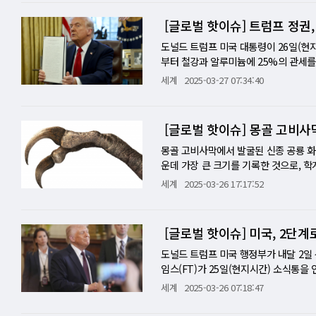
일"이라고 지적했다. CK허치슨은 리카싱
트리트가 상승세를 보였지만, 이는 도널
세한 내용은 밝히지 않았으며, 조사 대
로 풀이된다. 유럽에서는 독일 소프트웨
[글로벌 핫이슈] 트럼프 정권
이와 관련해 FT는 정통한 소식통들을 
제조업체 비야디(BYD)는 연간 매출에
국 국내 해운과 국제 화물거래 시장에서
려할 때, 미국 경제가 침체에 빠질 경우
도널드 트럼프 미국 대통령이 26일(현지
르면 한 명 이상의 업계 전문가가 이번 
사, 2025년 말 이전 경기 침체 가능
부터 철강과 알루미늄에 25%의 관세를
운사와 화주의 경쟁력을 약화하지 않도
자(CFO)들은 2025년 하반기에 미국
따르면 트럼프 대통령은 이날 백악관 집
세계
2025-03-27 07:34:40
있는 항구 5개 가운데 2개를 운영해온 
"비관적"이며 주식 시장에 대해서도 불
않은 모든 자동차에 25%의 관세를 부과
한 전 세계 23개국 43개 항만사업 부
답했으며, 많은 이들이 트럼프 행정부
차 부품도 똑같이 관세 부과 대상인지는
다고 밝혔다. 거래 규모는 228억 달러(
하기 어렵다"고 지적했다. 주 초반 트
우 그 부품에 대해서는 관세 등이 부과되
파나마 운하를 운영한다"며 운하 통제권
자동차 관세 발표를 준비하면서 상승세는
경우 나는 자동차가 한 곳에서 제조되게
래를 미국과 중국의 글로벌 영향력 경쟁
정책의 근본적인 변화를 추구하는 백악
고 있다"고 덧붙였다. 이에 앞서 트럼프
몽골 고비사막에서 발굴된 신종 공룡 화
이달 중순부터 파나마 항구 매각 거래
락하는 메시지 역시 이러한 불안감을 증폭
대통령의 지시를 받고 자동차 수입이 미
운데 가장 큰 크기를 기록한 것으로, 학
페이지에 연달아 올리며 불만을 표출하고
통령 당선 이후 나타났던 경제 활력에 
과 등을 제안했다. 그러나 당시 트럼프
에 따르면 캐나다 캘거리대학교의 고생물학
세계
2025-03-26 17:17:52
관련 기업은 직접적인 반응을 보이지 않
공약대로 정책을 추진하고 있다고 평가했
드를 빼들면서 한국 자동차 산업의 타격도
국제학술지 아이사이언스(iScience)에
익을 해칠 수 있는 거래를 신중하게 처
통령의 두 번째 임기에 대해 "기업이 
코, 일본, 캐나다에 이어 대미 자동차 
baatari)'로 명명됐으며, 종명은 몽
운하를 중국으로부터 되찾겠다"고 강조
적", "공격적", "예측 불허의 여정" 
대미(對美) 수출액은 약 49%(347억
여졌다. 속명 '두오니쿠스(Duonychu
[글로벌 핫이슈] 미국, 2단
로 최종 계약이 지연되면서 파나마 운하
반기에 경기 침체를 예상했으며, 15%는 
용차에 대해 2016년부터 무관세를 적
이루어진 발톱 외피가 손상 없이 그대로 
사에서 연준의 인플레이션 억제 노력이 
해 설정하는 상호관세를 발표할 예정이다
다 훨씬 더 길고 곡선 형태를 띠고 있
도널드 트럼프 미국 행정부가 내달 2일
는 점을 고려하면, 최근 시장의 분위기
호 관세 부과를 예고한 다음 달 2일을 
처럼 케라틴 외피까지 완전하게 보존된 
임스(FT)가 25일(현지시간) 소식통
시작한 2022년 3월 이후 처음으로, 
다. 또 상호관세가 모든 나라 대상인지
하며, 영화 속 '가위손(Edward Sci
때까지는 그간 거의 쓰이지 않던 법 조
세계
2025-03-26 07:18:47
지표까지 등장하고 있다. 미국 무역 정책
에 속하는 테리지노사우루스(Therizi
는 연방법 301조를 근거로 교역 상대국
의 가장 큰 원인으로 꼽았다. 응답자의 
이었던 것으로 분석된다. 신체 크기는 약
용해 즉각적인 관세를 임시로 적용하는 