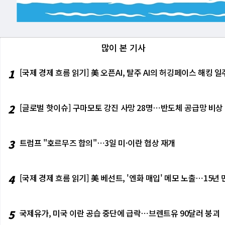
'촉매제' 역할을 톡톡히 해낼 수 있을지
데이비드 리 다오쿠이 교수는 "현재 중국
체·의약품 등 업종별 관세도 준비 중이
청의 설립 시기에 대한 오류를 범했다. 
기대감이 '봇물'처럼 터져 실제 구매로 
품을 사달라'고 경쟁하는 상황"이라고 진
가 부과될 것"이라고 밝혔다. 트럼프 
청을 설립했다"고 주장했다. 실제 국세청
수 없는 이점으로 작용할 수 있다. IoT 시
만 매달리지 않도록 시스템을 바꿔야 한다
날 우크라이나에 대한 군사 지원을 일시
국 정부가 연방 소득세 도입 이전에 관세
칩 적용 범위가 확대될 가능성이 열려 있지
다"며, "세수 시스템을 '소비' 중심으
정상회담에서 거친 설전을 벌이며 회담을
로벌 강국으로서 19세기 후반 및 20세
(약 437원) 수준의 초저가로 개발되어야
세' 문제는 중앙 정부와 지방 정부 간의 
청을 폐지하고 관세 수입으로 정부 재
많이 본 기사
장의 새로운 성장 기회를 창출할 잠재력을 
전체의 재정 재분배 기능을 강화하려 했
다. 버핏 회장은 관세를 전쟁 행위로 
폭발적인 성장 잠재력에 선제적으로 주목
스와 인프라 투자에 필요한 재원을 자체
영향을 미치는 보호 무역 정책과 연관되
1
[국제 경제 흐름 읽기] 美 오픈AI, 탈주 AI의 허깅페이스 해킹
다. AI 칩 스타트업들은 이미 벤처 캐
가상으로 지방 정부는 '적자 재정' 운영도
이를 경제 전쟁 선포라고 비판했다. 버
브콜이 쇄도하고 있다. 결국, AI 칩
FV)'이라는 우회 통로를 통해 인프라 
선 당시 트럼프 전 대통령의 관세 정책
성·전력 효율성 '화두'⋯소형 폼팩터 AI
'뇌관'으로 작용할 수 있다는 우려가 커
묻자 버핏 회장은 "세상에서 가장 흥미
2
[글로벌 핫이슈] 구마모토 강진 사망 28명⋯반도체 공급망 비상
다. 특히 랩톱, 스마트폰, IoT 기기 
난이 심화되고, 공무원 임금 체불과 공사
최근 버크셔 해서웨이의 막대한 현금 보
로 부상하고 있다. 이에 따라 반도체 업
부에 이양하는 방식으로 재정 분권화를 추
달러로 늘렸으며, 애플, 뱅크 오브 아메
것으로 예상된다. AI, 칩 설계 판도 바
원으로 이관하는 방안도 검토 중이다. 이
영업 이익은 사상 최대치를 기록했으며, 
신적으로 변화시키고 있다. 생성형 AI
조치다. 하지만 아직까지 구체적인 실행 
회장은 자신이 관리하는 자산의 대부분은
3
트럼프 "호르무즈 합의"⋯3일 미·이란 협상 재개
PA(전력·성능·면적) 최적화를 통해 칩
방증이다. 리창 총리는 정부 업무 보고에
어난 것은 행운"이라고 말했다.
등 검증 프로세스를 진행하는 '시프트 
자원 배분의 효율성을 높여야 한다고 역
니라, 와트당 성능, 와트당 FLOPS(
의와 시장 분절화는 '스스로 무술을 포기하
4
[국제 경제 흐름 읽기] 美 베선트, '엔화 매입' 메모 노출⋯15년
략의 중요성이 더욱 부각될 것이다. 전
른 요인은 '미흡한 사회 안전망'이다.
할 것으로 기대하고 있다. 맞춤형 칩 시대
또 다른 재정 부담으로 작용할 수 있다.
야에 최적화된 맞춤형 칩 수요가 점차 증
정부에 수천억 달러 규모의 재정을 지원해
5
국제유가, 미국 이란 공습 중단에 급락⋯브렌트유 90달러 붕괴
구는 기업들이 맞춤형 실리콘 설계를 통해
교육 및 의료 서비스 평등 제공 등을 포함
키텍처 등 첨단 기술이 빠르게 발전하면서
했다. 모건스탠리의 로빈 싱 이코노미스