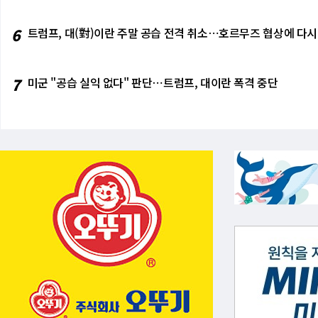
다. 이에 따라 시스템 설계 단계부터 
고 강조하면서도, "막대한 재정 부담이 
요한 요소로 작용할 전망이다. EDA 업계
443조 3000억 원)가 필요할 것으로
6
트럼프, 대(對)이란 주말 공습 전격 취소⋯호르무즈 협상에 다시
신의 중심에는 EDA(전자 설계 자동화) 
다"고 덧붙였다. 재정 확충은 지방 정부
이션, 검증, 유효성 확인 등 핵심 기능
에 대한 불안감 없이 소비를 늘릴 수 있
링 도구를 '시프트 레프트' 접근 방식
에서도 자신감을 잃지 말라"고 주문하며
7
미군 "공습 실익 없다" 판단⋯트럼프, 대이란 폭격 중단
장성에서 온 리잔궈 공산당원은 총리의 
서도, "미국의 압박은 중국의 발명과 혁
신’을 촉진하는 계기가 될 수 있다고 주