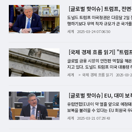
소(20%)가 그 뒤를 이었다. 특히 소득
수 있었던 것으로 연구진은 추정하고 있다
당한 조처를 한 국가에 최고 50%의 관
[글로벌 핫이슈] 트럼프, 전
보드의 또 다른 조사에 따르면, 더 광범위
발굴되었으며, 몽골과학아카데미 산하 
가능성이 있다고 전했다. 또한 법조계와
최저치를 나타냈다. 이는 전문가 예측치인
런던 퀸메리대학교의 고생물학자 데이비드 
로 부과하고 1기 행정부 때 했던 글로벌
도널드 트럼프 미국정권은 다음달 2일 
라고 우려했으며, 물가 상승에 대한 우
라틴 외피까지 온전히 보존된 사례는 매우
동차 관세가 "향후 며칠 내로" 발표될 
행하기보다 무역 적자 규모가 큰 국가를
연준 의장조차 "관세로 인한 인플레이션이
에든버러대학교의 고생물학자 스티브 브루사
법 122조도 있었던 것으로 전해졌다. 
세전쟁에 대한 시장의 불안감은 완화될 
세계
2025-03-24 07:06:50
6년 하반기 또는 2027년까지 달성되지
불릴 만큼 길고 곡선형의 발톱이 특징인데
트럼프 대통령은 내달 2일 상호 관세부
해 "트럼프가 상호 관세에 선별적으로 
65%는 2025년 말에도 10년 만기 국
게(tongs)처럼 보인다"고 언급했다.
해 여러 양보안과 대응책을 제시하며 
일본·한국·캐나다·인도·중국 등이 대상이
성 시대, '모르겠다'로 답한 CFO들 
만 가진 공룡은 더욱 희귀하다. T. 렉
다면서도 상당수 나라에 면제를 줄 수 
국에 포함된 나라들이다. 트럼프 정권
[국제 경제 흐름 읽기] "트럼
헬스케어, 에너지 부문이 꼽혔으나, 이
적극적으로 활용됐을 가능성이 크다"고
을 놓고 논쟁이 계속되고 있음을 반영
세' 도입을 4월 2일부터 단행한다고 밝
을 반영하는 결과로 해석된다. 대다수의
가능성이 높다고 덧붙이며, "만약 이 
가운데, 관리들은 관세를 외국 정부와의
대폭 인상하는 점은 변하지 않았지만 
글로벌 금융 시장의 안전판 역할을 해온
의 90%는 다우존스 산업평균지수가 50
것"이라고 말했다. 이번 발견은 공룡의
식통들은 전했다.
통령은 광범위한 상호관세를 발표할 예
지고 있다. 도널드 트럼프 미국 대통령 
하락할 가능성을 시사한다. 기업들은 지
막이 여전히 고생물학적 보물창고임을 
표도 계획하고 있지 않다고 관계자는 
복수의 관계자를 인용, 일부 유럽 중앙
세계
국제 경제 흐름 읽기
2025-03-2
율은 지난 분기 대비 소폭 감소했으며, 
와 지역이 아니라 철강 등에 대한 기존
수 있을지에 대한 의문을 제기하고 있다
사업 결정에 영향을 미치고 있다고 답한
대한 관세 타격이 상당히 경감되게 된다
원 약속을 불이행할 가능성은 "매우 낮
가장 두드러진 비관론의 표현은 경제 상
하지만 트럼프 대통령이 관세 효과를 
흔들리고 있다고 전했다. 트럼프 대통령
[글로벌 핫이슈] EU, 대미 
에 대해 다소 비관적"이라고 답했지만,
맹국과의 관계를 더욱 긴장시켜 적어도
공약에 의문을 제기하는 등 기존 미국의 
았다. 한편, 컨퍼런스보드 조사에 따르면
올리는 나라와 지역만이 상호관세 대상
제 협력보다는 자국 우선주의를 강조하는
유럽연합(EU)이 약 열흘 앞으로 예정돼
기 침체에 빠질 가능성이 있다고 생각하
유동적이며 어떤 결정도 대통령이 발표
해 달러 스와프(통화스와프)를 중단하는
보복을 불러올 수 있다는 EU 회원국 
역 전쟁, 정부 효율화 부서(DOGE)의
을 둘러싼 내부 충돌에 대해 반복해 언
조달 방안을 모색하기도 했다. "연준 대
초비치 EU 무역·경제안보담당 집행위원
세계
2025-03-21 07:29:43
침체가 발생하더라도 그 강도가 "보통"(
인상에 대한 관심을 부각시켰다. 모든
등 6명의 소식통은 "연준을 대체할 만
일로 예정돼있던 대미 보복 관세 시행 시
적인 경제 전망에 대해서는 희망과 혼란이
했으며 관세율과 비관세 장벽에 대응해
의 내용을 공개했다. 실제로, 연준은 2
원) 상당의 미국산(産) 상품에 최고 50