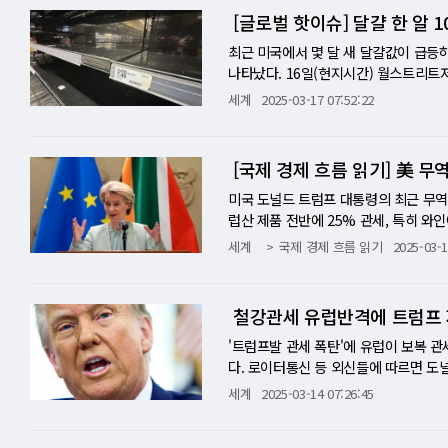
완전히 망가지기 전에 얼마나 더 밀어붙
라와 지역이 포함될지는 분명치 않다. 
통화스와프 계약을 체결하고 달러 유동성
널드 트럼프 미국 행정부가 미국에 수입
[글로벌 핫이슈] 달걀 한 알 
다"고 말했다. 반면 또 다른 CFO는 
으로 유럽연합(EU)와 멕시코, 일본, 
여 크레디트 스위스(CS)의 유동성 위기
가 EU는 4월 13일부터 180억 유로(약
경제연구소 선임위원은 "200여 명의 미
지원이 중요하다고 강조했다. '트럼프 리
단계로 나눠 시행하지 않고 4월 중순부
최근 미국에서 몇 달 새 달걀값이 급등
하기는 쉽지 않을 것"이라고 했다. 실
다. 한 관계자는 "미국 당국의 국제 협
고 "트럼프 행정부가 4월 2일 시행을
나타났다. 16일(현지시간) 월스트리트
적인 내용이나 실행 방안을 내놓지 못하
도 문제가 곧 더 공식적인 논의 테이블
율을 적용하기 때문에 미리 보복 조치를
가 지난해 10월 이후 멕시코에서 들어
세계
2025-03-17 07:52:22
적으로 발효한 상태다. 블룸버그는 미 
럼프 대통령 취임 이후 연준과의 관계는
초비치 위원은 "(미국과) 해결책을 찾지
시 라레도의 CBP 사무소에선 같은 기간
라고 당초 예고했지만 지금으로선 품목별
프 행정부가 연준에 대한 압력을 높여 
내 마찰도 시행 연기 결정에 영향을 미친
국에서 달걀 가격이 급등하면서 가격이 
는 독립적인 기관이지만, 트럼프 대통령
를 두고 일부 유럽 국가들의 반발이 이어
늘어난 때문이다. 미국 농무부는 검역상
[국제 경제 흐름 읽기] 美 
도를 보여왔다. 그는 파월 연준 의장을
부과하겠다"고 으름장을 놓았기 때문이다
사스주 엘패소 검문소에서 한 픽업트럭
파장을 불러올 것이며, 미국 경제에도 
회의에서도 관련 우려 목소리가 나왔다고 
당시 국경 요원들은 마약 밀반입 때문이
미국 도널드 트럼프 대통령의 최근 무
대한 수요가 감소할 수 있다는 것이다.
대상 품목 목록을 회원국들과 한꺼번에 
물가 통계 발표에 따르면 미국에서 12개 
럽산 제품 전반에 25% 관세, 특히 와
만은 아니다. 더 근본적으로는 미국의 
최고치를 기록했다. 대도시의 일부 소매점
기로 활용하려는 의도를 드러내고 있다.
세계
국제 경제 흐름 읽기
2025-03-1
장을 임명하고 의회가 예산을 통제하기 
1년 전의 3달러(한화 약 4300원)에 
인 확대로 이어지지 않으면서 효과적으로
프 대통령의 정책 기조는 국제 공조보다
감이 커진 상태다. 이에 따라 미국인 
턴의 관세 장벽 위협에 직면하여 여러 
다. 미국과 연준의 입장은? 트럼프 행
한 조류 인플루엔자와 소비자들의 달걀 
자금 지원을 줄이고 달러의 경쟁자로서 
철강관세 유럽반격에 트럼프 
이와 상반되는 경우가 많다. 트럼프 대
승에 대응하기 위해 나서고 있다. 법무
제약, 와인, 화장품 분야에서 450억 유
지 않는다. 연준은 정치적 압력에 굴복
최대 10억 달러(한화 약 1조4500억 
스 샴페인 수출의 최대 고객으로, 작년에만
'트럼프발 관세 폭탄'에 유럽이 보복 
현실적으로 정치적 외풍을 완전히 차단하
억 원)에 달해 전체 수출의 4분의 1을
다. 로이터통신 등 외신들에 따르면 도널
도를 낮추기 위해 다양한 방안을 모색하
전망했다. 간단한 거시경제 시뮬레이션 결과,
이용하기 위한 목적만으로 태동된 유럽연합
세계
2025-03-14 07:26:45
MF)의 역할 강화, 유로화의 국제적 
9128억 원)의 잠재적 수출 손실이 예
즉각 폐지되지 않으면 미국은 곧바로 프랑
것이 중론이다. 장기적으로는 다자주의적
르면 트럼프 대통령의 200% 관세 위
것"이라고 엄포를 놨다. 그가 언급한 위