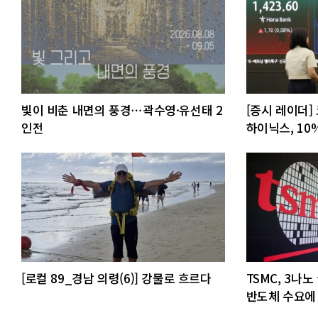
빛이 비춘 내면의 풍경⋯곽수영·유선태 2
[증시 레이더]
인전
하이닉스, 10
[로컬 89_경남 의령(6)] 강물로 흐르다
TSMC, 3나노
반도체 수요에