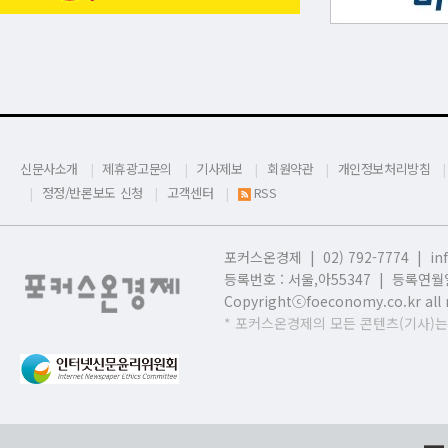
신문사소개
제휴광고문의
기사제보
회원약관
개인정보처리방침
정정/반론보도 신청
고객센터
RSS
포커스온경제 | 02) 792-7774 |
in
등록번호 : 서울,
아55347 | 등록연월일
Copyrightⓒfoeconomy.co.kr all r
* 포커스온경제의 모든 콘텐츠(기사)는