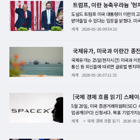
을 타격했다는 인식이 확산되면, 이란 지
석유의 안정적인 운송이 불확실한 상황
단순한 통상 갈등의 확대가 아니다. 이
'푸와리트'호도 지난 3월 27일 카타
트럼프, 이란 농축우라늄 '현지
행동'이 외교 협상의 안전판이 될지, 
이전 정상 수준의 약 10%에 불과하며
기술을 보호하는 경제안보 중심의 무역 
다. 원유를 실은 '이글 베로나'호 역시 
하더라도, 이란이 이를 주권 침해와 휴
을 통한 운송 차질로 글로벌 원유 시장에
의견서는 중국을 직접 지목하지 않았다.
과 이란의 종전 협상과 맞물린 점에 주목
도널드 트럼프 미국 대통령이 이란의 
관리 가능한 수준으로 묶어둔다면, 종전
0만배럴 감소했고 이달 말까지 누적 생산
국을 겨냥한 것으로 읽힌다. 중국 정부의
양해각서 체결 방안을 놓고 막판 조율을
받아들일 수 있다는 입장을 밝혔다. 미
시장이 동시에 교차하는 전장이다. 협상
장이 여전히 "강력한 공급 부족 상태"
유럽의 전략 산업을 압박하고 있다는 인
있다. [미니해설] 호르무즈 항로 재개
처리 방식에서 트럼프 대통령이 유연성을
세계
2026-05-26 09:54:10
과 방공망, 지상관제소가 긴장의 언어를
로 변경으로 유조선에 저장된 원유는 
장이다. 5개국은 특정 산업에서 피해 
아니라 에너지 운반선이었다. 미국과 이
루스소셜에 올린 글에서 이란의 농축우
가며, 양측이 더 이상 군사적 시험을 하
망 등에 하락세를 지속했다. 이날 뉴욕상품
제안했다. 또 무역 규칙 위반을 세계무
르무즈 해협을 통과한 사실은 단순한 해
밝혔다. 또 "다른 용납 가능한 장소"
전’이 아니라 ‘파열 직전’의 위험도 함
다.
다. 이는 중국 제품이 유럽 시장에 대
한적이나마 다시 열릴 수 있다는 신호
했다. 이는 이란이 보유한 농축도 60%
국제유가, 미국과 이란간 종
다. 호르무즈 해협의 긴장이 가라앉을지
이다. 가장 눈에 띄는 대목은 무역 구제
용에 따르면, 카타르를 출발한 LNG 
0% 우라늄은 무기급 기준인 90%에 
왜곡, 보조금, 덤핑 여부를 따지는 경
'알 라이얀'호는 LNG 5만6000t을 
호르무즈 해협 재개방과 적대행위 중단,
국제유가는 25일(현지시간) 미국과 이
국가에 대한 공급망 의존도, 전략 산업의
발 이후 처음이라는 점에서 주목된다. 
라늄 폐기 방식과 대이란 제재 완화 범
통신 등 외신들에 따르면 글로벌 벤치마크
역을 국가안보의 연장선에서 다루는 방식
검토해야 했다. 그런 상황에서 알 라이
을 제안한 가운데, 이날 마코 루비오 
30달러를 마감됐다. 서부텍사스산중질유(W
세계
2026-05-26 07:11:15
평가를 받는다. 미국은 전기차, 배터리,
NG 운반선 ‘푸와리트’호도 의미가 작지
된다. 다만 미국 내에서는 공화당 강경
얼데 휴일이어서 WTI 선물 거래는 저
형을 단순한 시장 문제로 보지 않고, 
도입이 지연되면 전력난과 산업 생산 차
있다는 우려가 커지고 있다. [미니해설]
에 대한 매도세가 강해진 때문으로 분석
호를 위해 미국식 대응을 참고해야 한다
스탄으로 향했다는 것은 해협 통항 회복
협상의 성격을 바꿀 수 있는 신호로 읽
타내고 있어 종전합의 전망이 불투명한 
[국제 경제 흐름 읽기] 스페이
역적자 확대를 근거로 한 '중국 충격론
을 보여준다. 원유를 실은 '이글 베로나
게 밀어붙여 왔다. 이는 단순한 기술적
돼 조만간 구체적인 내뇽을 발표할 것이
하는 제품을 공급한 결과이지, 일방적 
도착할 것으로 알려졌다. 중국은 세계 
적인 성과였기 때문이다. 그러나 트럼
두르지 않도록 협상대표단에 지시했다고 
5월 20일, 미국 증권거래위원회(SEC)
업 제품이 기여하고 있다는 점을 강조하
무즈 해협이 막히거나 통행 위험이 커지
반출해 폐기하는 방안뿐 아니라, 이란 
게 될지 여전히 불확실하다고 언급했다.
업공개(IPO) 신청서다. 목표 기업가치는
럽 산업 경쟁력 약화의 원인이 중국 때문
물류가 부분적으로 정상화될 수 있다는 
아들일 수 있다고 밝힌 것이다. 외교적으
기합의를 의미하는 것은 아니다라고 선
달러 기록을 2.5배 이상 뛰어넘는 인류 
세계
국제 경제 흐름 읽기
2026-05-2
있다고 주장했다. 즉 유럽 기업이 높은
에서 생산된 원유와 LNG가 아시아와 
언이다. 이란의 농축도 60% 우라늄 4
그치 이란 외무장관은 모하마드 카타르 
월 12일이다. 이 공시가 금융시장을 
있다는 것이다. "무역 장벽으로는 이런 
운 전략 통로다. 해협의 폭은 좁지만 파
농축 물질이다. 무기급 핵물질의 기준으
란 자산에 대한 해제를 협의하기 위해서
됐기 때문이다. 그리고 그 숫자들은 화
국식 대중 압박 체계에 본격적으로 합
유사 재고 전략, 각국 물가 전망까지 영
에서 국제사회가 예민하게 보는 대상이다
특정 조건을 이행한 후에야 동결자산이
는 것들, 그리고 그것을 의심하게 만드는