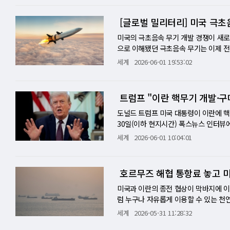
국과 종전안 논의를 중단한다고 밝히고
다. 이란 타스님 뉴스는 이날 "레바논에
[글로벌 밀리터리] 미국 극초음
제 조건 중 하나였음을 고려할 때 현재
문건 교환을 중단하기로 했다"고 보도했
미국의 극초음속 무기 개발 경쟁이 새로
을 전면 봉쇄하고 홍해 입구인 바브엘
으로 이해됐던 극초음속 무기는 이제 전
통제선인 이른바 '옐로라인'을 넘어서 
다. 극초음속으로 비행하면서도 예측하
세계
2026-06-01 19:53:02
해각서(MOU) 잠정안을 승인하지 않고
는 마하 5를 넘는다. 그러나 전통적 
는 점도 국제유가를 끌어올리는 요인으로
고속 비행 중에도 방향과 고도를 바꾸며
설과 드론 지휘통제시설을 공격했다고 
대응할 시간이 짧아진다. 기존 미사일방
트럼프 "이란 핵무기 개발·구
장기화하는 상황에서 각국은 비축된 전
시아의 군사 경쟁을 상징하는 기술이 됐
무즈해협의 조기개방이 필요하다”고 지
반면 미국은 기술력과 방산 기반에서는 
도널드 트럼프 미국 대통령이 이란에 
다고 밝히면서 유가는 상승 폭을 일부 
미국의 고민은 하나다. 어떻게 하면 뒤
30일(이하 현지시간) 폭스뉴스 인터뷰에
이스라엘과 헤즈볼라의 교전 중단을 중
선 프로그램으로 꼽히는 것은 미 육군의 
해야 할 보장은 이란에 핵무기가 없어야
세계
2026-06-01 10:04:01
통보를 받지 못했다며 종전을 위한 대화
공체를 고고도로 올린 뒤, 활공체가 마
매하지 않겠다는 뜻을 밝혔다고 주장했다
은 이란전쟁 종전협상 중단소식과 달러강
1700마일, 약 2700㎞ 이상으로 알
인하지 않고 조건을 강화해 이란에 다시
6.7달러) 내린 온스당 4506.3달러에 
크 이글의 의미는 단순히 빠른 미사일 
다"고 밝혔다. 한편 최근 3주간 약 7
호르무즈 해협 통항료 놓고 미
거리 미사일 기지, 핵심 방공망, 전략적
해졌다. 핵 문제와 호르무즈 통항권을 
국과 러시아처럼 광범위한 반접근·지역거부
지'까지 꺼낸 트럼프, 호르무즈 개방과
미국과 이란의 종전 협상이 막바지에 이
받는다. 해군의 해답은 '컨벤셔널 프롬프
은 여전히 험난하다. 도널드 트럼프 미
럼 누구나 자유롭게 이용할 수 있는 천연
는 프로그램이다. 지상 발사형 다크 이
적으로 밝히면서다. 협상 의제가 기존의
포르 샹그릴라 대화 후 기자회견에서 "
세계
2026-05-31 11:28:32
이다. 미국이 이 체계를 구축하려는 이
봉쇄하는 방향으로 확장된 셈이다. 트
혔다. 반면 이란은 전쟁 이후 사실상 봉