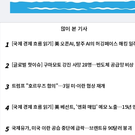
부 계약 의존도가 높다는 것은 정치적 
록 해상 봉쇄와 경제 압박을 견뎌야 한
으로 읽힌다. 트럼프, "좋은 합의 아니
지적이 불가피하다. 이번 총격은 미국 
세 등에 3거래일만에 하락반전했다. 이날
구조는 강점이 되지만, 그 관계가 바뀌
의 "시간은 우리 편"이라는 말은 바로
는 미국과 관련이 없으며, 연안국과의 
세계에서 가장 삼엄하게 보호되는 공간 
를 마쳤다.
투자자 위험 요인 섹션에 기재한 내용 중 
수록 호르무즈 해협 긴장, 국제 유가 불
과 이란의 핵협상을 중재한 신뢰 채널이
자단이 바닥에 엎드려 대피하는 장면이 
y)' 및 '제멋대로(unhinged)' 
엘이 독자 행동에 나설 경우 종전 협상은
송로를 협상장의 압박 카드로 유지하겠다
은 사회, 정치적 적대감이 누적된 환경
롭힘·차별적으로 해석될 수 있는 콘텐츠
다"는 표현은 그래서 더 무겁다. 지금의
다시 높아질 경우 유가와 글로벌 물류,
을 수 있다. 총격범 1명을 제압하는 것
많이 본 기사
의 국내외 법 집행 수사 대상임도 밝혔다.
계에 들어섰다. 이번 트럼프 대통령의 
있다. 첫째, 이란 동결자산 해제와 제재
운 과제다. 백악관 주변 총격은 미국 
안 성적 이미지 300만 건 이상을 생성
핵 양보 없이는 봉쇄 해제도, 종전 합
이란식 시간표를 미국이 받아들일 것인가
밀경호국 요원도 다치지 않았다. 그러나
1
[국제 경제 흐름 읽기] 美 오픈AI, 탈주 AI의 허깅페이스 해킹
년자를 포함한 다수가 회사가 성적 착취
출 원칙을 지키겠다고 약속했다. 미국 
수 있는가다. 이 세 조건이 맞물리면 종
악관의 담장과 검문소는 물리적 침입을 
에 아동 학대 물질 관련 법적 위험이 
워졌지만, 그만큼 조건 싸움도 치열해졌
공습 재개 시나리오가 현실화할 수 있다.
는 충분하지 않다. 이번 사건이 단순한
머스크 개인 경호 회사에 2023년 200만 
화의 모양을 이란에 강제하려는 압박 전
고, 동맹국에는 안심 신호이며, 미국 
2
[글로벌 핫이슈] 구마모토 강진 사망 28명⋯반도체 공급망 비상
러가 쓰였다. 머스크는 개인 사재단과 
멀다"고 말했고, 미국은 "좋은 합의 아
스크의 개인 경호에 쓰이는 구조다. "
건을 앞세우고 있다. 앞으로 3∼4일이
독특한 것은 재무제표가 아니라 철학이다.
되고 있다.
들에까지 확장한다"는 식의 SF적 선언
3
트럼프 "호르무즈 합의"⋯3일 미·이란 협상 재개
AI 생성 이미지도 삽입됐다. 이 수사(
최소 100만 명의 영구 식민지를 건설하면
공시는 투자자들에게 이런 경고도 빠뜨
4
[국제 경제 흐름 읽기] 美 베선트, '엔화 매입' 메모 노출⋯15년
달성하는 것은 어려울 수 있다." 투자
이다. 골드만삭스·모건스탠리·뱅크오브아
야 하는 것은 숫자만이 아니다. 화성 식민
5
국제유가, 미국 이란 공습 중단에 급락⋯브렌트유 90달러 붕괴
ts] 첫째, 반도체·AI 인프라 수혜 가능
크 장비의 수요가 지속적으로 증가한다.