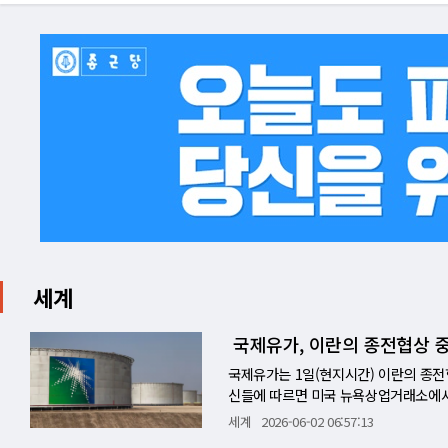
세계
국제유가, 이란의 종전협상 중
국제유가는 1일(현지시간) 이란의 종전
신들에 따르면 미국 뉴욕상업거래소에서 서
2.16달러로 마감됐다. WTI 선물은 장
세계
2026-06-02 06:57:13
2%(3.86달러) 오른 94.98달러로