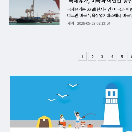
국제유가, 미국과 이란간 종전
이란에 시간을 벌어주는 조치로 비칠 가
의결권, 황제의 회사 스페이스X 공시문에
스라엘 진영에서는 "조기 종전을 위해 
다. 트럼프 대통령이 언급한 '이란의 최
긴급 대피했다. [미니해설] 백악관 20
점은 실질이다. 이란이 핵물질 폐기를 
권 비율이다. 구조는 단순하다. 일반 투자
를 먼저 체결한 뒤 핵 문제는 30일 또
합의한 뒤, 같은 달 11∼12일 이슬라
도심 총기 사건을 넘어 미국 대통령 경
국제유가는 22일(현지시간) 미국과 이
르무즈 해협 재개방과 제재 완화가 어느
10표다. 머스크는 클래스 A(Class A)
"서두르지 않겠다"는 표현을 통해 협상
협상의 두 번째 분수령이다. 이란, "합의
애비뉴 NW 교차로 부근으로, 백악관 
따르면 미국 뉴욕상업거래소에서 미국유가 
경영진을 포함한 내부자 전체의 의결권은 8
라엘을 향한 메시지도 뚜렷하다. 이스
송에 따르면 에스마일 바가이 이란 외무
약 200m에 불과하다. 용의자는 검문
마감됐다. 글로벌 벤치마크인 북해산 브렌
세계
2026-05-23 07:13:24
을 둘 의무도 없다. 일반 주주들이 아무
을 "완전히" 해체하겠다고 확약했다고 
표현이지만, 협상장의 현실을 압축한다. 
를 제압했다. 트럼프 대통령이 당시 백
TI와 브렌트유 선물 모두 주간 기준으로
에 띈다. 머스크가 직접 이사회 의장을 
우라늄 해외 반출 등 자신이 오랫동안 
내 전선 정리 등 핵심 의제에서는 여전
동시에 총성이 백악관 기자단이 머물던 
가운데 하락세를 나타냈다. 이번 한 주간 
머스크 회사들에 투자해 막대한 수익을 
겠다는 점도 분명히 했다고 한다. 이는
있다"며 "지난주부터 양측 의견이 점차
없다. 이번 사건의 긴박성은 현장에 있
려가 교차하며 두 유종 모두 3% 이상
이들 중 상당수는 머스크 기업들에 투자해
라엘의 관심은 이란 핵 문제에만 머물지
선을 그었다. 하루 사이 표현이 완화된
영상을 촬영하던 중 수십 발의 총성이 
란 측 고위 관리의 발언이 보도되면서 
그러나 실질 보상의 크기는 상상을 초월한다
스라엘의 독자 군사행동 권한도 모두 협
협상을 한 번에 묶는 구조가 아니다. 이
기자들도 20∼30발 안팎의 연속 총성
다"고 밝히면서 상승세로 방향을 틀었다
1
2
3
4
5
00만 명의 영구 식민지 건설"과 시총 7
위협에 대처할 자유를 보유할 것이라고 
각서가 확정된 뒤 30일 또는 60일의 
즉시 봉쇄됐다. 대통령 신변에는 이상이
히지 못하고 있는 것으로 알려졌다. 마
총 6조 6000억 달러 조건으로 부여됐
추진하더라도, 이스라엘의 안보 행동을 
구 사항에 핵 문제와 동결자산 해제 문
은 미국 정치의 상징 공간이 더 이상 
서 일정한 진전이 이루어지고 있지만 계
로 승인한 약 1조 달러 규모의 테슬라
핵무기를 가질 수 없을 것”이라는 문구와
했다. 이는 미국이 원하는 '핵무기 획득
로만 보기 어렵다. 지난달 25일 백악
최대 과제이며 농축우라늄 처리방식 뿐
자금 순환…뒤얽힌 이해관계 300쪽 공시문을 
·이스라엘 공조가 흔들리지 않는다는 정
다는 의미다. 트럼프 대통령은 이 지점
사건이 발생했다. 당시 트럼프 대통령은
가들은 이란을 둘러싼 언론 보도가 쏟아
스페이스X·테슬라·xAI·X(옛 트위터)가
제로 지속되려면 이스라엘의 수용 가능성
가까워지고 있다"며 "날이 갈수록 좋아
4일에는 백악관에서 멀지 않은 워싱턴 
널리스트 필 플린은 "수많은 헤드라인
달러를 지불했다. 테슬라의 메가팩 에너지
있다. 트럼프 대통령이 네타냐후에게 강
를 하지 않았을 것이라고 강조했다. "
까지 더하면 한 달 사이 대통령 동선 또
도 전에 새로운 소식으로 내용이 바뀌고 
당 정가가 약 6만 9900달러~9만 99
트루스소셜에 미군 폭격기가 해상에서 이
합의의 기준은 미국이 정하겠다는 태도다
경호 공간까지 침투하고 있다는 점에서,
과 관련한 진전 신호를 찾고 있다"면서
판매 대수가 2만 237대였으니, 스페이스
이는 협상 불발 시 호르무즈 해협과 해상
둘 중 하나"라고 말한 것도 같은 맥락
다. 비밀경호국의 대응은 신속했다. 용
NG는 이어 "합의가 임박한 것처럼 보
에 7억 3100만 달러를 지불했다. 스페이
전이 가까워졌다는 식의 상징적 표현으로
지 않은 합의를 할 것을 베냐민 네타냐
바로 가동됐다. FBI도 현장에 출동해 
는 것보다 더 비관적인 입장을 갖고 있
d)'라는 AI 프로젝트도 공동 추진 중
리하지 않는다. 협상 테이블 위에는 종전
략의 핵심 사안이다. 미국이 종전 MOU
에 접근했는지, 사전에 이상 징후가 포착
는 가운데 전 세계 석유 재고가 바닥을 
슬라와 다른 전략적 협력 분야를 탐색할
미국의 전략은 '느린 협상, 강한 압박'
이를 이란에 시간을 벌어주는 합의로 볼 
점은 없었는지 등이 조사 대상이다. A
전 세계 석유와 천연가스 20%가 드나드
의 약 20%를 차지한다. NASA와 국
국과 이스라엘이 요구하는 조건을 충분
있다. 트럼프 대통령이 공습 재개 카드
전력이 있었다고 전했다. 이 보도가 사
유 공급 완전 정상화는 2027년 이전