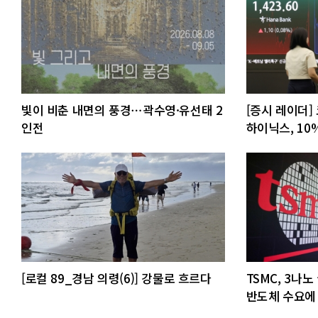
빛이 비춘 내면의 풍경⋯곽수영·유선태 2
[증시 레이더]
인전
하이닉스, 10
[로컬 89_경남 의령(6)] 강물로 흐르다
TSMC, 3나노
반도체 수요에