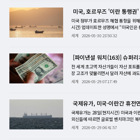
고도 핵심 표적을 타격할 수 있어야 한다
"나는 합의를 할 것"이라고 말했다. 이
있다. 미 재무부 해외자산통제국은 이
전력이 극초음속 무기를 보유하면, 미국
는 합의의 전제 조건으로 “이란에 핵무
의를 하는 행위도 금지했다. 종전 MOU
미국, 호르무즈 '이란 통행권
음속 무기는 은밀성과 기습성을 동시에 갖
만, 자신이 "핵무기를 구매하면 어떻게
사 충돌까지 이어지며 협상 타결 이후에도
적 난제를 겪고 있어, 실제 전력화 속도가
겠다고 말하고 있다고 주장했다. 이 발
부상 미국과 이란의 종전 협상이 막바지로
미국 정부가 호르무즈 해협 통항을 위해
기존 부스트-글라이드 방식과 달리 공중
개발 중단을 문서화하는 수준으로는 부
제와 휴전 연장, 이란 비핵화 협상 일정
시간) 업데이트한 성명에서 “미국인은 
음속 영역에서 비행하는 방식이다. 공군
군사적 핵능력을 확보할 수 있는 길을 
를 가를 실질적 쟁점으로 부상했다. 전
용해서는 안 된다”고 밝혔다. 이란이 
세계
2026-05-30 23:50:32
극초음속 무기는 더 이상 대형 지상 발
우리는 원하는 것을 얻고 있다"고 말한 
미국과 이란의 정면 충돌 지점이 된 것
선박에 선별적 통항 승인을 내주는 움직
초음속 무기를 확보하게 된다. 이는 장
것"이라며 공격 재개 가능성도 배제하지
부과할 수 있는 통제 수역이 아니라는 
정국민 및 차단대상(SDN)에 올렸다.
열 수 있다. 미국이 앞서 추진했던 AGM
국과 이란 사이에 마련된 종전 MOU 
대화 이후 기자회견에서 "호르무즈 해협은
등 한시적 목적의 통행료는 협상 가능하
[파이낸셜 워치(163)] 슈
군은 실패한 프로그램을 반복하기보다, 더
문안이 바뀌었는지는 확인되지 않았다. 
없는 해협이 될 것"이라며 "그것이 원래
니해설] 호르무즈 통행료 논쟁, 종전 
미국 극초음속 개발사의 대표적 시행착오
방, 휴전 이후 비핵화 협상 절차 등이 
협상에서 호르무즈 해협의 완전 개방을 
란 간 종전 협상의 핵심 쟁점으로 부상
전 세계 초고액 자산가들이 자산 포트폴
실패와 개발 지연 끝에 공군의 우선순위
않고 있다. 이란 타스님통신은 31일 
최종 결정을 위한 백악관 상황실 회의를
행사로 인정하지 않겠다는 입장을 분명히
장 고조가 맞물리면서 달러 자산에 과도
기술적 신뢰성을 충분히 입증하지 못했다
안 교환이 지속되고 있으며, 이란도 당
트럼프 대통령의 승인을 앞둔 MOU 초안
르시아만해협청을 신설하고, 선박 통항 
터통신 등 외신에 따르면 스위스 대형은
세계
2026-05-29 07:17:49
ARRW를 단순한 실패로만 볼 수는 없
것도 없다"며 "트럼프 측이 수정안을 
방 등이 포함된 것으로 알려졌다. 해협
의 해협 통제권을 제도적으로 차단하려는
이고 자산 배분을 다변화하려는 움직임을
은 후속 사업의 밑거름이 됐다. 미국이
합의 불발 상황에도 대비하고 있다고 덧
것으로 전해졌다. 미국은 제재 카드도 
정부와 소통해 안전 통항 보장을 받는 
관리를 전담하는 전문 조직이다. UBS 
산으로 작용하고 있다. 극초음속 무기 개
뷰에서 "이란과 미국 간 대화와 메시지
목으로 신설한 페르시아만해협청을 특별 
적으로 접촉하는 길을 봉쇄하겠다는 뜻
기축통화로서 달러에 대한 신뢰가 낮아질
국제유가, 미국-이란간 휴전
정이 모두 맞물려야 하는 장기전이다. 현
다"고 말했다. 시중에 떠도는 추측과 
재무부는 미국인이 통행료 지불 여부와
맥락이다. 앞으로 PGSA와 거래하거나 
요통화에 대해 아웃퍼폼(시장 수익률 상
여기에 미 해군의 HALO 미사일과 록
로 받아들일 단계는 아니라는 뜻으로 읽힌
다. 통행료를 내는 행위뿐 아니라 이란
이란의 영향권 아래 놓였다는 점이다. 
년간 이어진 달러 약세가 초부유층의 
국제유가는 28일(현지시간) 미국과 이
도나 공개 정보 면에서 앞선 4개 사업만
협 통항 문제도 협상의 또 다른 뇌관이
치는 이란의 해협 통제권을 제도적으로
선 가운데 약 4분의 1은 이란 측과의 
산에서 달러 표시 자산에 대한 위험 노
외신들에 따르면 글로벌 벤치마크인 북해산
공통 극초음속 활공체(C-HGB)처럼 
다. 미국은 이 해협을 전쟁 이전처럼 
들고, 일부 선박에 선별적 통과를 허용
통과 승인 문제를 무시하기 어렵다는 현
이는 차원을 넘어선다. UBS는 패밀리
달러에 마감됐다. 미국 뉴욕상업거래소에서
세계
2026-05-29 06:41:57
쟁은 아직 '완성된 전력'보다 '전력화 
세계 원유와 액화천연가스 해상 운송량의 
려 한다. 이란이 해협 봉쇄를 통해 군
의 발언은 이 간극을 줄이려는 중재 시
산에 대한 투자를 늘리고, 부동산 보유
하지만 WTI선물은 에너지공급 정상화 
부담이다. 그러나 미국은 방대한 시험 인
료, 글로벌 물류비가 동시에 흔들린다.
면 이란은 물러설 기미를 보이지 않고 
반대하면서도, 이란이 기뢰 제거 비용이
"패밀리오피스들은 아시아·태평양 지역을
위해 시간을 더 확보하기 위해 임박했던 