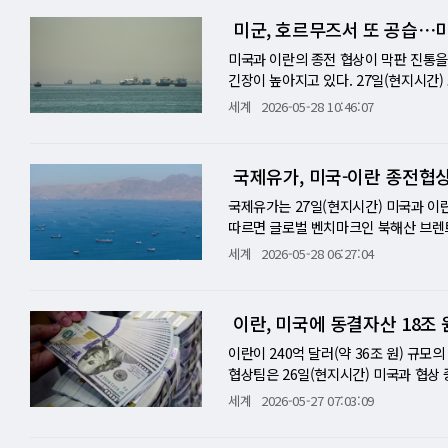
장기적 열세를 의미한다고 단정하기는 
선박이 자동식별장치, AIS를 끈 채 
란은 선박 통행료 부과를 추진하고 있다
즈 해협의 장기 봉쇄는 에너지 수출과 
했다. 그는 "이 같은 흐름은 주로 미
미국과 이란 양측이 전쟁 종식을 위한 
미군, 호르무즈서 또 공습⋯미
다고 곧바로 전략 무기가 되지 않는다.
상선이 이란의 위협을 피해 해협을 지날 
징수하려는 것으로 알려졌다. 우방국이
가 지연되고, 반대로 통행료를 인정하면
이 일부 감지되고 있다"고 덧붙였다. 
고 있다는 보도에 국제유가가 보합권에서
와의 연결, 적 방공망을 뚫는 실전 운용
으로 전해졌다. 이란의 탐지를 피하기 위
인하기도 한다. 실제 현장에서는 이란의
물류의 급소다. 원유와 액화천연가스 운
간 충돌과 공급망 재편, 제재 리스크가
OU에 합의했으나 트럼프 대통령이 아직
미국과 이란의 종전 협상이 막판 진통을
격차를 줄이는 문제를 넘어 2030년대
위치 파악이 어려워지고, 레이더와 항해
대형 유조선 가운데 약 4분의 1이 이
로 번진다. 이번 갈등의 본질도 여기에
집중될 경우 정치·금융 리스크가 동시에 
세부 사항을 보고받은 트럼프 대통령은 
긴장이 높아지고 있다. 27일(현지시간)
꾸는 무기다. 탐지와 결심, 요격의 시간
가들은 미군 안내를 받은 상선들이 오만
과 별개로, 해운업계가 항행 안전을 확
한다. 이란은 해협 봉쇄와 통항 허가를
조사에 참여한 부호들의 평균 자산 규모는
안 생각할 시간을 달라고 했다"고 전했
르무즈 해협을 지나는 상선의 안전에 위
세계
2026-05-28 10:46:07
아직 단정하기 어렵다. 분명한 것은 워
위에 나선 것은 아니지만, 해협을 안전
액화천연가스, 각종 해상 물류가 직접 타
통행료 절충론은 현실적 해법처럼 보이지
린다는 의미라기보다, 글로벌 자산가들이
내용 관련 소식과 양국 간 소규모 무력
을 가한 이란 공격용 드론 4대를 격추
에서, CPS가 바다에서, HACM이 공
가지 현실을 동시에 보여준다. 하나는 이
가 더 시급한 문제가 된다. 이란이 통행
해협 통항을 허가하는 주체로 인정되는 순
미국 금융시장의 깊이와 달러의 결제통
과 이란이 군사 공습을 주고 받으면서 
지상관제소라고 보도했다. 이란이 다섯 
여척이 오가던 정상 운항 수준과는 거리
상금을 요구한 것으로 알려졌다. 그러나
르시아만에 갇힌 선박과 에너지 수송망의
산 배분 기준은 '수익률'에서 '생존력'과
냥했다고 밝혔다. 미국 중부사령부는 
스 동쪽에서 세 차례 폭발음이 들렸고,
국제유가, 미국-이란 종전협상
개방을 종전 조건으로 내세우는 이유도
적 수입원을 확보하고 통제권을 유지하는
기 위한 협상의 가격과 주권의 경계를 
여러 대의 이란 드론도 요격돼 격추된 
군사 행동이며 휴전 유지를 위한 것이라
해소하기 어렵다. 종전 MOU 막판 진통
라 전후 경제 재건과 외교 협상의 핵심
협해 온 이란 내 군사기지를 기습 공습
다. 당시에는 기뢰 부설을 시도한 이란
국제유가는 27일(현지시간) 미국과 이
인다. 미국은 이란의 핵무장 가능성을 
다. 이 해협은 중동산 원유와 액화천연
분위기다. 마르코 루비오 국무장관은 전
있으나 제재 해제, 핵물질 처리, 호르무
따르면 글로벌 벤치마크인 북해산 브렌트유
란은 전쟁 과정에서 확보한 해협 통제권
해상 보험료, 운송비가 동시에 흔들릴 
다"면서 "이란과의 회담에 성공할 수 
우리가 만족할 수준에 이르지 못했다"며
래를 마쳤다. 미국 뉴욕상업거래소에서 서
세계
2026-05-28 06:27:04
직전 문안 하나하나에 군사적·경제적 이
란이 통행료 요구를 철회할지, 미국 제재
무즈 해협을 두고 여전히 교착 상태에 
종전 협상판을 흔들다 미국과 이란의 종
다. 국제유가가 급락세를 보인 것은 이란
시작됐다는 신호에 가깝다. 핵무기 구매
위기를 흔들고 있다. 미군은 지난 27일
오만이 호르무즈 해협 통행을 관리할 것
군은 이번 공격을 '방어적 조치'로 규정
이전 수준으로 복구하겠다고 밝히면서 원
시장의 안정을 회복하는 조건이다. 이란
공습했다. 이와 함께 미군에 위협을 가한
했다. 하지만 미국과 이란 간 팽팽한
는 점에서 파장은 작지 않다. 전쟁을 
을 위한 양해각서(MOU)를 입수했다고
이란, 미국에 동결자산 18조 
망이다. 지금의 협상은 전쟁을 멈추는 문
대이란 공습이 있었다. 미 중부사령부는
고 보고 있다. 미국 미스호증권의 애널
을 보여준 것이다. 이번 공격은 이틀 만
준으로 회복시키고 미국은 이란 주변으
를 겨냥했다고 밝혔다. 이런 상황은 종
라고는 생각하지 않는 원유시장 트레이더
선 항행과 미군 병력에 위협이 되는 이
이를 즉각 부인했다. 백악관은 "이란 
이란이 240억 달러(약 36조 원) 규
제는 협상 문안으로 관리할 수 있지만, 
치스타인은 “월가는 전쟁이 끝나기 원
폭스뉴스 보도에 따르면 공습 대상은 
란 측의 합의 주장 내용을 부인했지만 
협상팀은 26일(현지시간) 미국과 협상 
미국은 ‘통행료 없는 자유 항행’을 원칙
프 대통령의 ‘합의 직전에 와 있다’는
던 곳이라는 게 미국 측 설명이다. 반
트럼프 미국 대통령은 이날 각료회의에서
해제돼 이란이 접근할 수 있어야 한다고
세계
2026-05-27 07:03:09
해협은 이제 전쟁의 출구가 아니라 전후 
(EIA)은 지난주 원유 재고가 330만
해협과 가까운 군사 거점이다. 이곳의 
에 "가장 중요한 것은 이란이 핵무기를 
60일 동안 이란에 송금돼야 한다고 요
비용 없이 관리할 것인지에 대한 합의가
문가 전망치(414만 배럴 감소)에 못
음을 뜻한다. 단순한 경고 사격이 아니
보유하고 있다"며 "에너지 가격은 빠르게
제스처'로서 특정 금액의 동결자금 선(