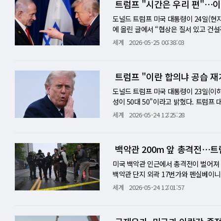
트럼프 "시간은 우리 편"⋯이
벌 공급망을 훼손했다는 것이 중국의 주장
미국과 이란은 60일간의 추가 휴전, 
협을 낮추는 상징적 장치가 된다. 그럼
고 있다. 한 이란 관리는 이날 워싱턴포스
스X의 2025년 매출은 187억 달러다
역시 보복 조치에 나설 수 있다는 경고
을 놓고 치열한 협상을 벌여온 것으로 
보인다. 미국과 이란은 호르무즈 해협 재
제하고 호르무즈 해협에서 기뢰 제거 
스X의 실질적인 현금 창출 엔진이다. 로켓
도널드 트럼프 미국 대통령이 24일(현
이 있다. 유럽은 탄소중립 전환을 추진
상 물류의 회복일 가능성이 크다. 에너
졌다. 호르무즈 해협은 세계 에너지 물
널리스트 필 플린은 "합의에는 이르지
다. 그러나 손익 계산서를 보면 그림이 
에 올린 글에서 “협상은 질서 있고 건
값싼 중국산 제품은 단기적으로 소비자와
도 일부 걷힐 수 있다. 이란 이슬람혁
드는 요인이 된다. 실제로 협상 진전 
지적했다. 반면 석유 시장 애널리스트이
026년에만 43억 달러의 손실이 발생했다
다”고 말했다. 그는 “시간은 우리 편”
세계
2026-05-25 00:38:03
생태계를 무너뜨릴 수 있다는 위기감이 
IRGC는 지난 22일 유조선, 컨테이너선
령으로서는 '핵 문제의 완전한 해결'보다
지만 구체적인 내용을 둘러싸고 결렬되
에 달했는데, 이 중 127억 달러가 xAI
고 강조했다. 동시에 이란이 핵무기나 
를 세우고 전기차·재생에너지 보급을 확
을 지났다고 공개했다. 이는 이란이 해
자신이 강조해 온 거래형 외교의 연장선에
에 대해서는 신중한 입장을 나타냈다.
우고 있다. 스페이스X는 공시문에 이 
트럼프 대통령이 전날 베냐민 네타냐후
주장이다. 중국은 자신을 ‘유럽의 파트
있음을 시사한다. 한국에도 직접적인 함의
단계적으로 압박하겠다는 구상이다. 문제
수도 있다." IPO 공시에서 자사의 흑
을 확약했다고 보도했다. 트럼프 대통령
트럼프 "이란 합의냐 공습 재
다. 협력과 보복 가능성을 동시에 내세운
의 협의를 거쳐 처음으로 해협을 통과한 
란 핵 문제를 양보해서는 안 되는 안보
장 불편한 문장이다. 재무제표는 두 이
능성도 열어뒀다. [미니해설] '느린 협
용이 올라갈 수 있다. 그러나 그대로 두
정유·석유화학·발전업계의 비용 구조와 
폐기나 제3국 보관 방식은 검증 실패, 
로 축적된 우주 발사 경쟁력이다. 다른 
종전 협상을 앞두고 속도 조절에 들어갔
도널드 트럼프 미국 대통령이 23일(이
급망 안보 사이의 균형을 찾아야 하는 난
만 통항 재개 신호를 곧바로 정상화로 
이 '이란 핵 저지'보다 '호르무즈 재개
이야기에 더 높은 값을 매길 것인지가 이
그는 24일(현지시간)에는 "서둘러 합
성이 50대 50"이라고 밝혔다. 트럼프
능성이 크다. EU가 5개국의 제안을 얼
합의가 최종 서명되지 않았고, 이란 비
소비자 물가와 금융시장에 직접적인 부담
의 '총 주소 가능 시장(TAM)'을 285
에 서명하기 전까지는 이란을 향한 해상
재러드 쿠슈너, JD 밴스 부통령과 논
세계
2026-05-24 12:25:28
사에 경제 안보 기준이 포함되고, 개별
협 통항은 다시 긴장 국면으로 되돌아갈
대가로 이란 핵 프로그램의 본질적 제약
로켓 회사가 스스로를 AI 회사로 정의
란을 향한 압박, 이스라엘 달래기, 미국
을 통해 전달받은 것으로 보인다. 무니
출 환경은 크게 달라진다. 이번 사안은
질서가 확인돼야 한다. 이번 호르무즈 
변수도 복잡하다. 러시아는 이란의 농축
스X를 우주 회사가 아닌 AI 베팅으로 바
간은 우리 편"이라는 표현이다. 이는 
란 외무부도 "미국과 이란 사이의 메시
에는 값싸고 좋은 제품을 공급하는 국가
은 이미 움직이기 시작했다. 에너지 시
구가 될 수 있지만, 그 제3국이 러시
식 교환(all-stock) 방식으로 인수
의 양보를 기다리는 쪽이라는 메시지다.
결정할 것으로 알려졌다. 그는 CBS와
백악관 200m 앞 총격전⋯트
냐, 어느 국가에 공급망이 묶여 있느냐
를 다시 지나기 시작했다는 사실은 미국
이란 핵물질 처리의 보증인으로 세우는 
전 세계 위성망과 지상 인프라를 AI 데
러나 트럼프 대통령은 협상 속도가 빨라
타격을 받게 될 것이라고 경고했다. [미니
더 이상 미국만의 노선이 아님을 보여준
보여준다.
제와 우크라이나 전쟁이 외교 무대에서 
계약에서 드러난다. 스페이스X는 자사의 
지" 해상 봉쇄는 전면 효력을 유지하겠
협상이 마지막 문턱에 다가섰지만, 그 
미국 백악관 인근에서 총격전이 벌어져 
런 국내외 부담을 의식한 행보로 볼 수
9년 5월까지 받는 계약을 맺었다. 한국 독
리전이기도 하다. 트럼프 대통령은 이란
간) 밝힌 "50대 50"이라는 표현은
백악관 단지 외곽 17번가와 펜실베이니
권의 관계 정상화 확대는 중동 질서를 
록(Grok)과 직접 경쟁하는 라이벌이다
는 2015년 버락 오바마 행정부가 체결
전화 통화에서 "좋은 합의를 할지, 아니
다. 비밀경호국 요원들은 즉각 대응 사
세계
2026-05-24 12:01:57
안보 환경에서 이스라엘과의 관계 정상화
택했다. 그러나 xAI의 성적표는 냉혹하다.
핵무기로 향하게 한 길이었다고 주장했다
내면서도, 이란이 미국이 원하는 조건을
통령은 백악관 안에 있었지만 안전에는 
어떻게, 얼마나 검증하느냐'다. 이란 
를 잃었다. 오픈AI와 앤스로픽 모두 올
라도, 오바마식 핵 합의의 재판이 아니
심은 파키스탄의 중재다. 아심 무니르 
다만 이 행인이 용의자의 총격에 맞았는
과정과 잔여 물질을 투명하게 확인할 수
달러를 넘볼 기세다. 스페이스X가 xAI
오바마 행정부의 이란 핵 합의를 소환한
장, 외무장관 등 핵심 지도부를 잇달아
리로 약 200m 떨어진 아이젠하워 행