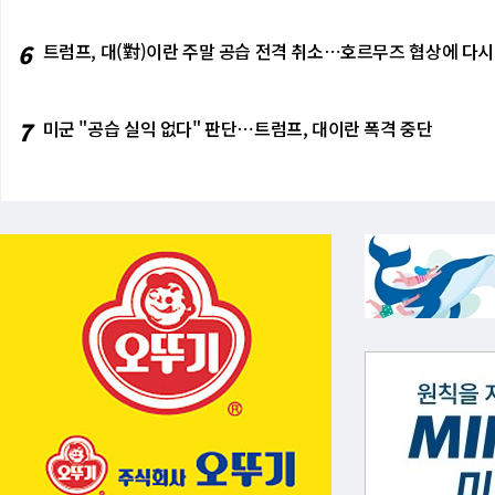
째, 스타링크의 국내 통신 시장 위협. 
스페이스X가 한국 시장에서 위성 통신 서
6
트럼프, 대(對)이란 주말 공습 전격 취소⋯호르무즈 협상에 다시
심 리스크 체크. 세계 최대 IPO에 
xAI의 적자를 언제까지 버텨줄 수 있
치적 변수)가 기업 가치에 미치는 영향.
7
미군 "공습 실익 없다" 판단⋯트럼프, 대이란 폭격 중단
기억해야 한다. [Summary] 인류 역
2조 달러의 화려함과 함께, 숨겨왔던 불
흑자 가능성을 스스로 부정하는 공시 문구,
관련 소송, 85%의 의결권을 쥔 머스크의
인가, 머스크 제국의 지주회사인가. 그 
정작 투자자들에게는 자신의 흑자를 보