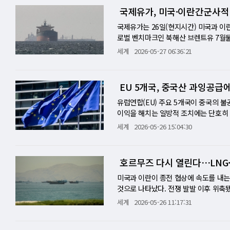
서만 벌어지는 것이 아니다. 세계 에너
미국 장기금리 하락 등 영향으로 반등했다
볼 수 있다. 미국은 이번 공격이 휴전을
동차협회(AAA)에 따르면 현재 미국 전국
바게르 갈리바프 의회 의장이 이란의 이
국제유가, 미국·이란간군사적
에 거래를 마쳤다,
와 폭스뉴스에 인용된 미국 당국자들은
욕의 웰스스파이어 어드바이저스의 올리
하기 위해 전날 카타르를 방문했다고 설
제거였다고 설명했다. 이란 현지시간으
까워지고 있다"며 "전쟁이 더 이상 확
있다. 이란 대미협상팀 소식통은 "과거
국제유가는 26일(현지시간) 미국과 이
실제 현장의 긴장 수위가 낮지 않았음을 
의 아담 턴퀴스트 수석 기술전략가는 "
단계를 매우 신중하게 추적해야 한다는 
로벌 벤치마크인 북해산 브렌트유 7월물은
이란은 종전을 위한 양해각서 체결을 놓고
향 돌파했다"며 "배럴당 86달러까지 
했다. 한국은 2010년 우리은행, I
반면 미국 서부텍사스산중질유(WTI) 
세계
2026-05-27 06:36:21
의 비핵화 조치, 대이란 제재 완화 등이
국과 이란은 합의를 바라고 있지만 국민
구매했었으나 2018년 미국의 이란 핵합
2.8%(2.71달러) 내린 배럴당 93.
각되면서 신중론이 커지고 있다. 호르무
인 안전자산인 국제금값은 달러강세와 미
약 9조 원)를 자체 동결했다. 2023
유가 상승한 것은 미국이 이란 남부 지
전쟁이 장기화할 경우 가장 먼저 시장이
2%(53.5달러) 내린 온스당 4481.
계좌로 모두 송금돼 이란에 대한 인도적
트럼프 대통령이 이란과의 협상에 대해
EU 5개국, 중국산 과잉공급에
지 수입국의 물가 부담도 커진다. 미국
신하기도 했다.
이번 카타르 방문과 관련, 일부 외신은
작용했다. 브렌트유 선물은 오전 한때 전
이란에는 호르무즈가 협상력을 높이는 전
타르 외무부는 이날 "협상을 망치려는 
즈해협 재개방과 휴전 연장을 골자로 한
유럽연합(EU) 주요 5개국이 중국의 
공습했다. 당시 미 중부사령부는 자위
뉴스는 소식통을 인용해 "완전히 틀린 
었다고 강조하고 있다. 그러나 양측은 
이익을 해치는 일방적 조치에는 단호히 
다. 이란은 이를 휴전 합의의 중대한 
보증과는 무관하기 때문"이라고 말했다.
기뢰를 설치하려던 선박을 표적으로 자
아·스페인·네덜란드·리투아니아가 최근
세계
2026-05-26 15:04:30
재보복의 악순환으로 번질 경우 종전 협
"동결자금이 입금되지 않으면 어떤 협상
군을 보호하기 위한 것"이라고 설명했다.
중국을 직접 거명하지는 않았지만 "일부
그는 27일 백악관 각료회의에서 이란과
마지막 심각한 이견은 동결자금에 대한 
해 사격을 가했다고 주장하며 휴전 위반
다. 5개국은 특정 분야에서 무역 피해
"어떻게 될지 지켜봐야겠다"며 "어쩌면 
국이 동결자금 해제에서 발을 빼려 했으
을 통해 사우디아라비아, 카타르, 파키스
세계무역기구(WTO) 제소 확대, 조사 
호르무즈 다시 열린다⋯LNG·
협상의 문은 열어두되 군사적 압박 옵션
해 이 문제를 해결하는 진전이 이뤄졌다"고
여를 촉구했다고 밝혔는데 이는 종전 협
회피를 막고, 개별 기업에 직접 반보조
협상 압박이다. 미국은 제재 해제와 휴
00억 원) 상당의 외화를 현금으로 비행
다"면서도 협상이 결렬될 경우 군사 행
타임스는 26일 사설에서 "중국 충격론
미국과 이란이 종전 협상에 속도를 내는
력을 사용할 수 있다는 경고를 보낸 것
지 못한 미국 군장비의 구매 대금과 
다. TD증권의 에너지애널리스트 라이
고 주장했다. 이어 유럽 산업 경쟁력 약
것으로 나타났다. 전쟁 발발 이후 위축
종전을 서두르다 이란 핵 저지라는 핵심
게 대체적인 해석이었다. 당시 미국 야
즈해협으 둘러싼 협상은 일부 시장 예상
식 무역전쟁을 반복해서는 안 된다"고 경
(현지시간) 해운정보업체 마린트래픽 자
세계
2026-05-26 11:17:31
는 의도도 엿보인다. 이란 역시 물러서기
대적인 공세를 폈다.
아메나 바크르 중동 에너지·OPEC+ 
예정이다. [미니해설] EU의 중국 견제
으로 향하고 있다고 보도했다. 중국 저우
협 관리권에서 과도한 양보를 할 경우 
고 있다"고 진단했다. S&P글로벌에
있다. 프랑스와 이탈리아, 스페인, 네덜
내달 27일 도착할 예정이다. 이 선박이